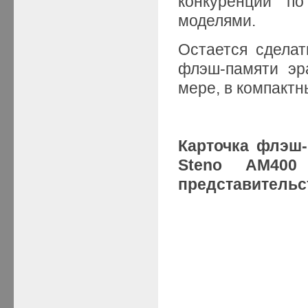
конкуренции п
моделями.
Остается сделат
флэш-памяти эр
мере, в компакт
Карточка флэш
Steno АМ400
представитель