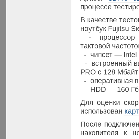
процессе тестир
В качестве тест
ноутбук Fujitsu S
- процессор — 
тактовой частотой
- чипсет — Inte
- встроенный в
PRO c 128 Мбайт
- оперативная п
- HDD — 160 Гба
Для оценки ско
использован
кар
После подключен
накопителя к н