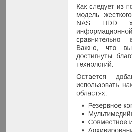
Как следует из п
модель жестког
NAS HDD хар
информационной 
сравнительно 
Важно, что выс
достигнуты бла
технологий.
Остается доба
использовать на
областях:
Резервное ко
Мультимедийн
Совместное и
Архивировани