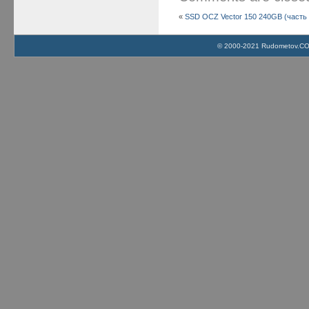
«
SSD OCZ Vector 150 240GB (часть 
© 2000-2021 Rudometov.COM 