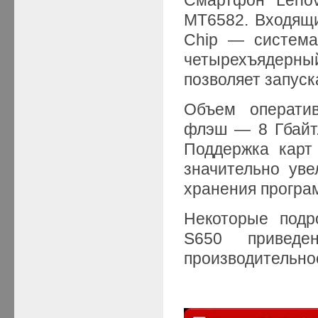
MT6582. Входящи
Chip — система
четырехъядерны
позволяет запус
Объем оператив
флэш — 8 Гбайт.
Поддержка карт
значительно ув
хранения програ
Некоторые подр
S650 приведе
производительнос