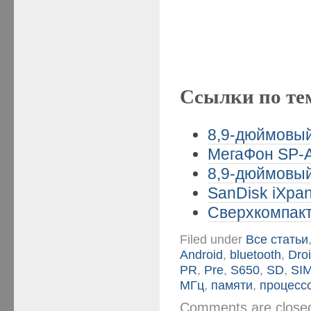
Ссылки по те
8,9-дюймовый
МегаФон SP-A2
8,9-дюймовый
SanDisk iXpan
Сверхкомпакт
Filed under
Все статьи
Android
,
bluetooth
,
Dro
PR
,
Pre
,
S650
,
SD
,
SI
МГц
,
памяти
,
процесс
Comments are clos