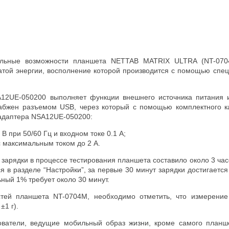
льные возможности планшета NETTAB MATRIX ULTRA (NT-0704
атой энергии, восполнение которой производится с помощью специ
12UE-050200 выполняет функции внешнего источника питания и
набжен разъемом USB, через который с помощью комплектного 
адаптера NSA12UE-050200:
В при 50/60 Гц и входном токе 0.1 А;
с максимальным током до 2 А.
 зарядки в процессе тестирования планшета составило около 3 час
я в разделе “Настройки”, за первые 30 минут зарядки достигает
ьный 1% требует около 30 минут.
стей планшета NT-0704M, необходимо отметить, что измерение
±1 г).
зователи, ведущие мобильный образ жизни, кроме самого план