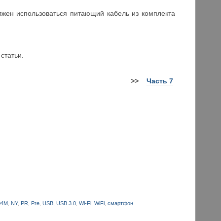
лжен использоваться питающий кабель из комплекта
статьи.
>
>
Часть 7
04M
,
NY
,
PR
,
Pre
,
USB
,
USB 3.0
,
Wi-Fi
,
WiFi
,
смартфон