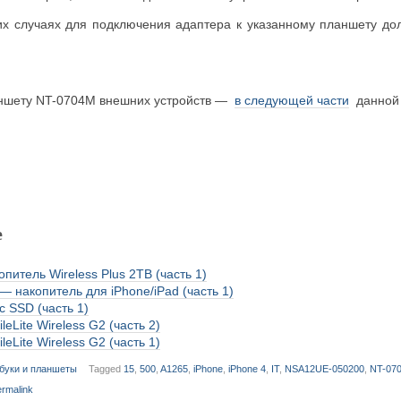
ких случаях для подключения адаптера к указанному планшету до
аншету NT-0704M внешних устройств —
в следующей части
данной 
е
питель Wireless Plus 2ТB (часть 1)
— накопитель для iPhone/iPad (часть 1)
 с SSD (часть 1)
leLite Wireless G2 (часть 2)
leLite Wireless G2 (часть 1)
буки и планшеты
Tagged
15
,
500
,
A1265
,
iPhone
,
iPhone 4
,
IT
,
NSA12UE-050200
,
NT-07
rmalink