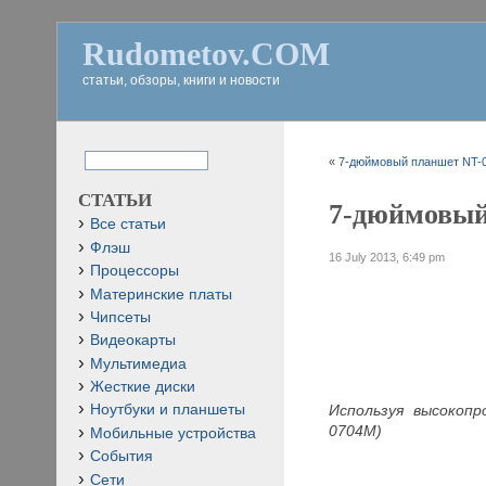
Rudometov.COM
статьи, обзоры, книги и новости
«
7-дюймовый планшет NT-0
СТАТЬИ
7-дюймовый
Все статьи
Флэш
16 July 2013, 6:49 pm
Процессоры
Материнские платы
Чипсеты
Видеокарты
Мультимедиа
Жесткие диски
Используя высокоп
Ноутбуки и планшеты
0704M)
Мобильные устройства
События
Сети