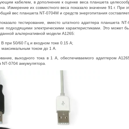
твующим кабелем, в дополнение к оценке веса планшета целесообр
а. Измерение их совместного веса показало значение 91 г. При эт
 общий вес планшета NT-0704M и средств энергопитания составляет 
к показало тестирование, вместо штатного адаптера планшета NT
е подходящими электрическими характеристиками. Это может бы
 данной альтернативной модели A1265:
В при 50/60 Гц и входном токе 0.15 А;
с максимальным током до 1 А.
ование, выходного тока в 1 А, обеспечиваемого адаптером A126
в NT-0704 аккумулятора.