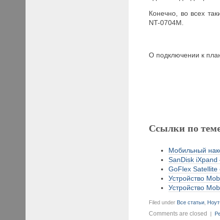
Конечно, во всех та
NT-0704M.
О подключении к пл
Ссылки по тем
Мобильный нако
SanDisk iXpand 
GoFlex Satellite
Устройство Mobi
Устройство Mobi
Filed under
Все статьи
,
Ноут
Comments are closed
|
Pe