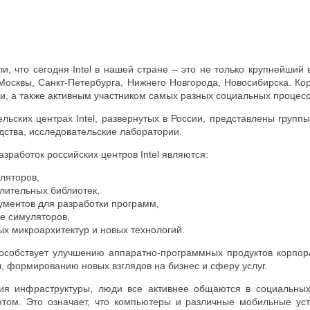
, что сегодня Intel в нашей стране – это не только крупнейший
осквы, Санкт-Петербурга, Нижнего Новгорода, Новосибирска. Ко
и, а также активным участником самых разных социальных процесс
льских центрах Intel, развернутых в России, представлены групп
дства, исследовательские лаборатории.
работок российских центров Intel являются:
ляторов,
лительных библиотек,
ументов для разработки программ,
е симуляторов,
ых микроархитектур и новых технологий.
пособствует улучшению аппаратно-программных продуктов корпора
, формированию новых взглядов на бизнес и сферу услуг.
тия инфраструктуры, люди все активнее общаются в социальных
том. Это означает, что компьютеры и различные мобильные уст