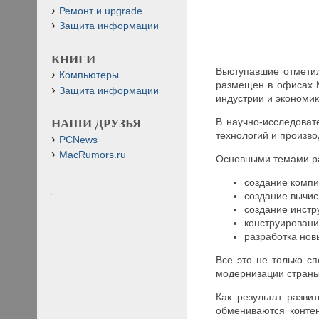
Ремонт и upgrade
Защита информации
КНИГИ
Выступавшие отметили
Компьютеры
размещен в офисах М
Защита информации
индустрии и экономик
В научно-исследовате
НАШИ ДРУЗЬЯ
технологий и произво
PCNews
MacRumors.ru
Основными темами раз
создание компи
создание вычис
создание инстр
конструировани
разработка нов
Все это не только с
модернизации страны
Как результат разви
обмениваются контен