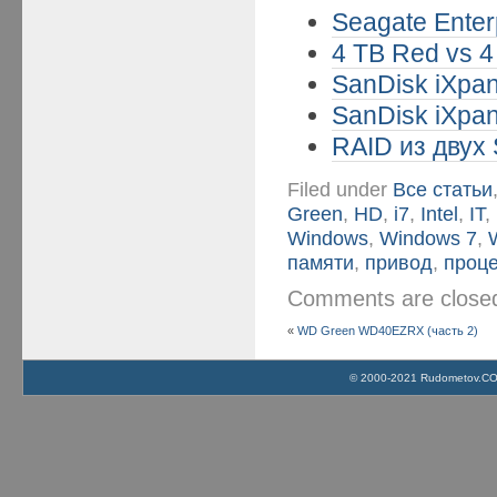
Seagate Enter
4 TB Red vs 4
SanDisk iXpan
SanDisk iXpan
RAID из двух 
Filed under
Все статьи
Green
,
HD
,
i7
,
Intel
,
IT
,
Windows
,
Windows 7
,
памяти
,
привод
,
проц
Comments are clos
«
WD Green WD40EZRX (часть 2)
© 2000-2021 Rudometov.COM 