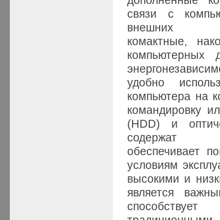
связи с компь
внешних н
комактные, нако
компьютерных 
энергонезависи
удобно испол
компьютера на к
командировку ил
(HDD) и оптич
содержат
обеспечивает п
условиям эксплу
высокими и низк
является важн
способствует
традиционны