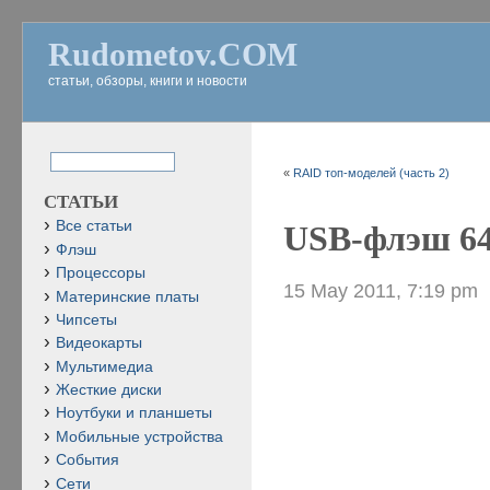
Rudometov.COM
статьи, обзоры, книги и новости
«
RAID топ-моделей (часть 2)
СТАТЬИ
Все статьи
USB-флэш 64 
Флэш
Процессоры
15 May 2011, 7:19 pm
Материнские платы
Чипсеты
Видеокарты
Мультимедиа
Жесткие диски
Ноутбуки и планшеты
Мобильные устройства
События
Сети