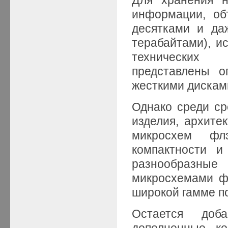
информации, об
десятками и да
терабайтами), и
технически
представлены о
жесткими дискам
Однако среди с
изделия, архите
микросхем фл
компактности и
разнообразны
микросхемами ф
широкой гамме п
Остается доб
дополненные ко