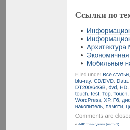
Ссылки по те
Информационн
Информационн
Архитектура M
Экономичная 
Мобильные на
Filed under
Все статьи
blu-ray
,
CD/DVD
,
Data
DT200/64GB
,
dvd
,
HD
touch
,
test
,
Top
,
Touch
WordPress
,
XP
,
Гб
,
ди
накопитель
,
памяти
,
ц
Comments are clos
«
RAID топ-моделей (часть 2)