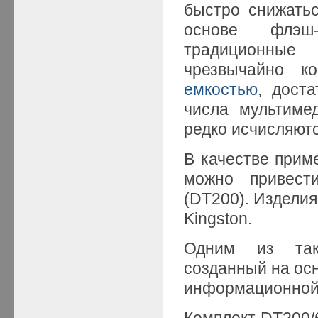
быстро снижатьс
основе флэш-
традиционные
чрезвычайно к
емкостью
, дост
числа мультиме
редко исчисляютс
В качестве прим
можно привест
(DT200). Изделия
Kingston.
Одним из таки
созданный на ос
информационной
Комплект DT200/