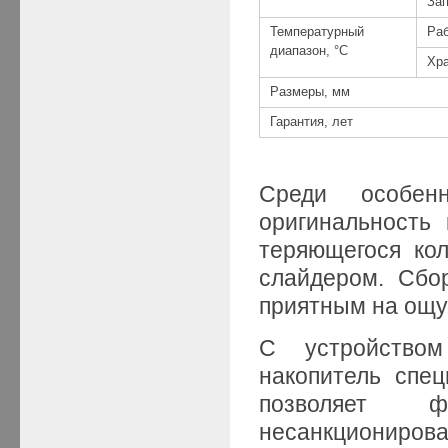
За
Температурный
Ра
диапазон, °C
Хр
Размеры, мм
Гарантия, лет
Среди особен
оригинальность
теряющегося ко
слайдером. Сбо
приятным на ощуп
С устройством
накопитель спе
позволяет 
несанкционир