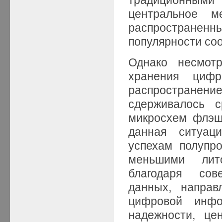
центральное м
распространен
популярности со
Однако несмотр
хранения циф
распростране
сдерживалось с
микросхем флэш
данная ситуац
успехам полупр
меньшими лит
благодаря сов
данных, направ
цифровой инфо
надежности, це