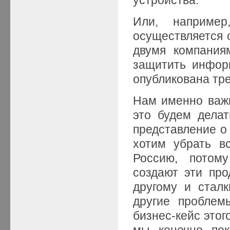
Или, например
осуществляется 
двумя компания
защитить информ
опубликована тр
Нам именно важн
это будем дела
представление о
хотим убрать в
Россию, потом
создают эти про
другому и стал
другие проблем
бизнес-кейс этог
мы, конечно, по