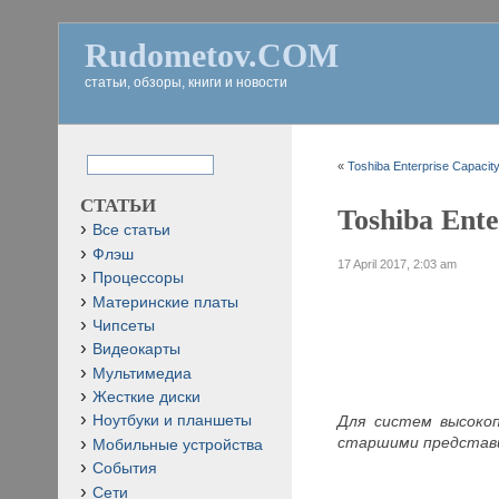
Rudometov.COM
статьи, обзоры, книги и новости
«
Toshiba Enterprise Capaci
СТАТЬИ
Toshiba Ent
Все статьи
Флэш
17 April 2017, 2:03 am
Процессоры
Материнские платы
Чипсеты
Видеокарты
Мультимедиа
Жесткие диски
Для систем высокоп
Ноутбуки и планшеты
старшими представи
Мобильные устройства
События
Сети