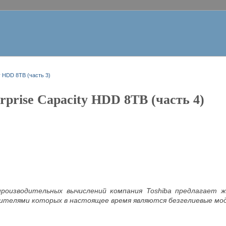
ty HDD 8TB (часть 3)
erprise Capacity HDD 8TB (часть 4)
роизводительных вычислений компания Toshiba предлагает же
телями которых в настоящее время являются безгелиевые мо