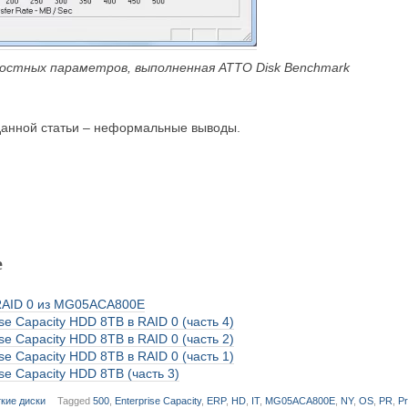
ростных параметров, выполненная ATTO Disk Benchmark
анной статьи – неформальные выводы.
е
 RAID 0 из MG05ACA800E
ise Capacity HDD 8TB в RAID 0 (часть 4)
ise Capacity HDD 8TB в RAID 0 (часть 2)
ise Capacity HDD 8TB в RAID 0 (часть 1)
ise Capacity HDD 8TB (часть 3)
кие диски
Tagged
500
,
Enterprise Capacity
,
ERP
,
HD
,
IT
,
MG05ACA800E
,
NY
,
OS
,
PR
,
P