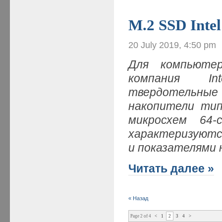
M.2 SSD Inte
20 July 2019, 4:50 pm
Для компьюте
компания In
твердотельны
накопители тип
микросхем 64
характеризуютс
и показателями
Читать далее »
« Назад
Page 2 of 4
<
1
2
3
4
>