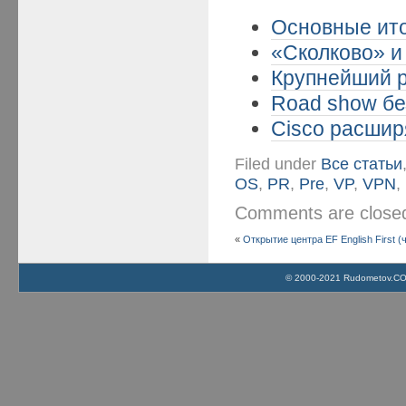
Основные ито
«Сколково» и 
Крупнейший р
Road show бе
Cisco расширя
Filed under
Все статьи
OS
,
PR
,
Pre
,
VP
,
VPN
,
Comments are clos
«
Открытие центра EF English First (
© 2000-2021 Rudometov.COM 