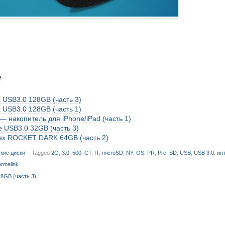
е
it USB3.0 128GB (часть 3)
it USB3.0 128GB (часть 1)
— накопитель для iPhone/iPad (часть 1)
e USB3.0 32GB (часть 3)
ex ROCKET DARK 64GB (часть 2)
кие диски
Tagged
2G
,
3.0
,
500
,
CT
,
IT
,
microSD
,
NY
,
OS
,
PR
,
Pre
,
SD
,
USB
,
USB 3.0
,
ин
rmalink
28GB (часть 3)