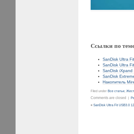
Ссылки по тем
SanDisk Ultra F
SanDisk Ultra F
SanDisk iXpand 
SanDisk Extrem
Накопитель Mir
Filed under
Все статьи
,
Жест
Comments are closed
|
Pe
«
SanDisk Ultra Fit USB3.0 1