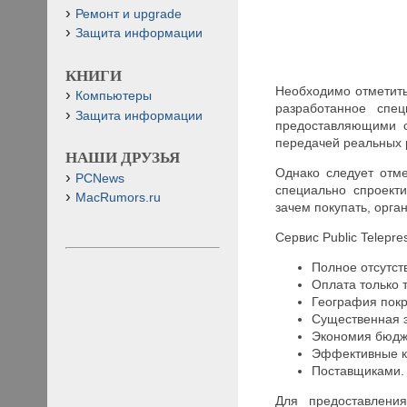
Ремонт и upgrade
Защита информации
КНИГИ
Необходимо отметить
Компьютеры
разработанное спе
Защита информации
предоставляющими с
передачей реальных 
НАШИ ДРУЗЬЯ
Однако следует отме
PCNews
специально спроект
MacRumors.ru
зачем покупать, орга
Сервис Public Telepr
Полное отсутст
Оплата только 
География покр
Существенная 
Экономия бюдж
Эффективные ко
Поставщиками.
Для предоставления