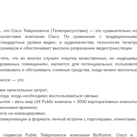
, что Cisco Telepresence (Телеприсутствие) — это сравнительно 
циалистами компании Cisco. По сравнению с традиционным
тандартные уровни видео- и аудиокачества, технология телепр
размеров и обеспечивает высокое разрешение видеотрансляции.
тить, что во многих случаях покупка качественных, но недеше
ированных помещениях, является для потенциальных пользоват
низовывать и обслуживать сложные средства, когда можно воспользо
esence — это:
вие капитальных затрат;
тогда, когда необходимо воспользоваться связью;
ытия – весь мир (44 Public комнаты + 3000 корпоративных комнаты
экономия времени;
ета на командировках;
ммуникации в формате личной встречи с партнерами, клиентами,
 сервисов Public Telepresence компании BizKomm, Cisco и 