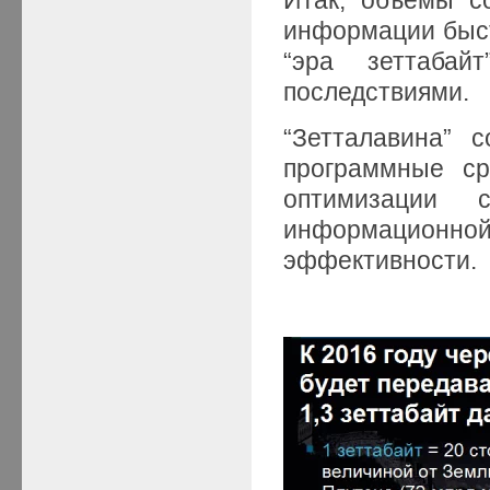
информации быстр
“эра зеттаба
последствиями.
“Зетталавина” 
программные ср
оптимизации 
информационн
эффективности.