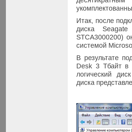
укомплектованны
Итак, после под
диска Seagat
STCA3000200) он
системой Microso
В результате по
Desk 3 Тбайт в
логический дис
диска представле