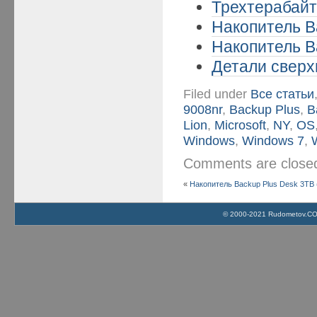
Трехтерабайт
Накопитель B
Накопитель B
Детали сверхп
Filed under
Все статьи
9008nr
,
Backup Plus
,
B
Lion
,
Microsoft
,
NY
,
OS
Windows
,
Windows 7
,
Comments are clos
«
Накопитель Backup Plus Desk 3TB 
© 2000-2021 Rudometov.COM 