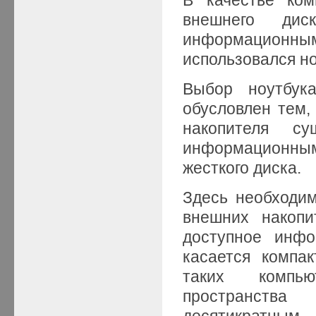
внешнего ди
информационным
использовался но
Выбор ноутбук
обусловлен тем,
накопителя с
информационны
жесткого диска.
Здесь необходим
внешних накопи
доступное инфо
касается компа
таких компью
пространств
десятикратн