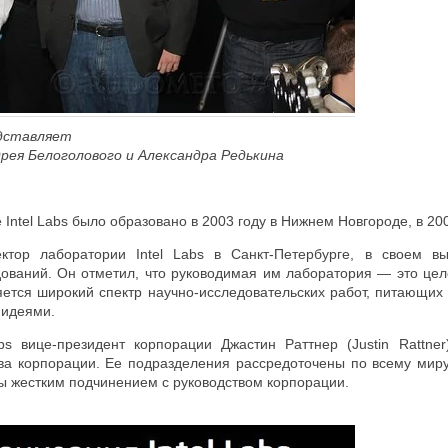
дставляет
рея Белоголового и Александра Редькина
Intel Labs было образовано в 2003 году в Нижнем Новгороде, в 200
ктор лаборатории Intel Labs в Санкт-Петербурге, в своем в
ований. Он отметил, что руководимая им лаборатория — это цел
яется широкий спектр научно-исследовательских работ, питающих
 идеями.
abs вице-президент корпорации Джастин Раттнер (Justin Rattn
а корпорации. Ее подразделения рассредоточены по всему миру,
ны жестким подчинением с руководством корпорации.