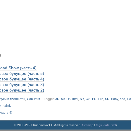
е
 Road Show (часть 4)
вое будущее (часть 5)
вое будущее (часть 4)
вое будущее (часть 3)
вое будущее (часть 2)
буки и планшеты
,
События
Tagged
3D
,
500
,
i5
,
Intel
,
NY
,
OS
,
PR
,
Pre
,
SD
,
Sony
,
ssd
,
Пе
rmalink
(часть 4)
© 2000-2021 Rudometov.COM All rights reserved.
Sitemap
(
tags
,
date
,
xml
)