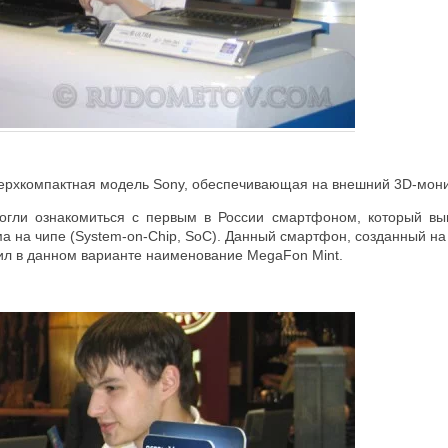
верхкомпактная модель Sony, обеспечивающая на внешний 3D-мон
гли ознакомиться c первым в России смартфоном, который выпо
ма на чипе (System-on-Chip, SoC). Данный смартфон, созданный н
чил в данном варианте наименование MegaFon Mint.