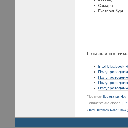
Самара,
Екатеринбург.
Ссылки по тем
Intel Ultrabook
Полупроводнико
Полупроводнико
Полупроводнико
Полупроводнико
Filed under
Все статьи
,
Ноут
Comments are closed
|
Pe
«
Intel Ultrabook Road Show 