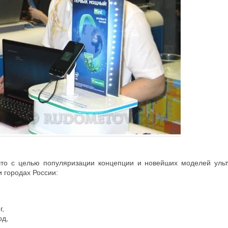
что с целью популяризации концепции и новейших моделей ульт
 городах России:
,
г,
од,