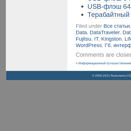
USB-флэш 64 
Терабайтный 
Filed under
Все статьи
Data
,
DataTraveler
,
Dat
Fujitsu
,
IT
,
Kingston
,
Li
WordPress
,
Гб
,
интер
Comments are clos
«
Информационный путешественник 
© 2000-2021 Rudometov.COM 