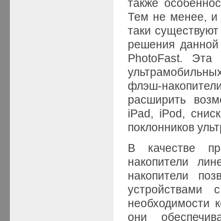
также особенно
Тем не менее, и
таки существуют 
решения данной 
PhotoFast. Эта
ультрамобильн
флэш-накопител
расширить возм
iPad, iPod, сни
поклонников уль
В качестве пр
накопители лин
накопители по
устройствами
необходимости к
они обеспечив