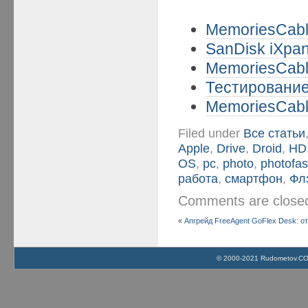
MemoriesCable
SanDisk iXpan
MemoriesCable
Тестирование
MemoriesCable
Filed under
Все статьи
Apple
,
Drive
,
Droid
,
HD
OS
,
pc
,
photo
,
photofas
работа
,
смартфон
,
Фл
Comments are clos
«
Апгрейд FreeAgent GoFlex Desk: от 
© 2000-2021 Rudometov.COM 