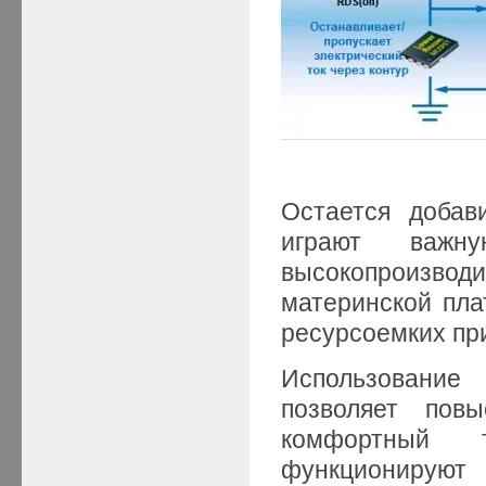
Остается добав
играют важ
высокопроизвод
материнской пл
ресурсоемких при
Использование
позволяет повы
комфортный 
функционирую