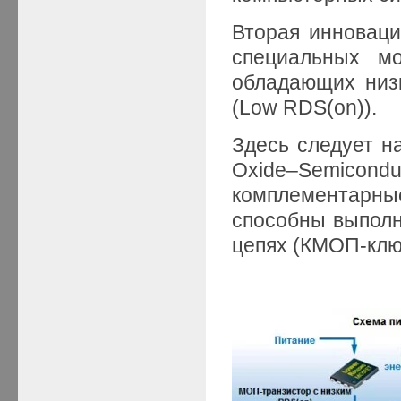
Вторая инноваци
специальных м
обладающих низ
(Low RDS(on)).
Здесь следует н
Oxide–Semicond
комплементарн
способны выполн
цепях (КМОП-клю