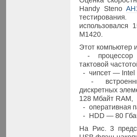
Handy Steno
AH
тестирования
использовался 1
M1420.
Этот компьютер и
- процессор — 
тактовой частотой
- чипсет — Inte
- встроенный
дискретных элем
128 Мбайт RAM,
- оперативная п
- HDD — 80 Гба
На Рис. 3 пред
USB флэш-накопи