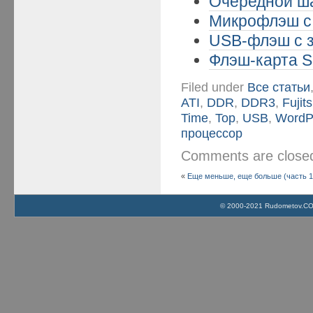
Очередной ша
Микрофлэш с 
USB-флэш с з
Флэш-карта S
Filed under
Все статьи
ATI
,
DDR
,
DDR3
,
Fujit
Time
,
Top
,
USB
,
WordP
процессор
Comments are clos
«
Еще меньше, еще больше (часть 1
© 2000-2021 Rudometov.COM 