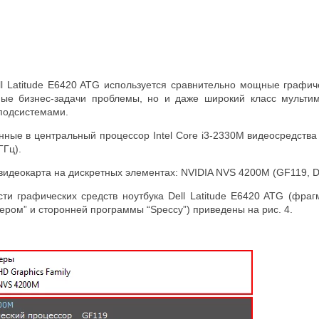
ll Latitude E6420 ATG используется сравнительно мощные графич
ые бизнес-задачи проблемы, но и даже широкий класс мультим
подсистемами.
ные в центральный процессор Intel Core i3-2330M видеосредства 
ГГц).
видеокарта на дискретных элементах: NVIDIA NVS 4200M (GF119, D
ти графических средств ноутбука Dell Latitude E6420 ATG (фра
ром” и сторонней программы “Speccy”) приведены на рис. 4.