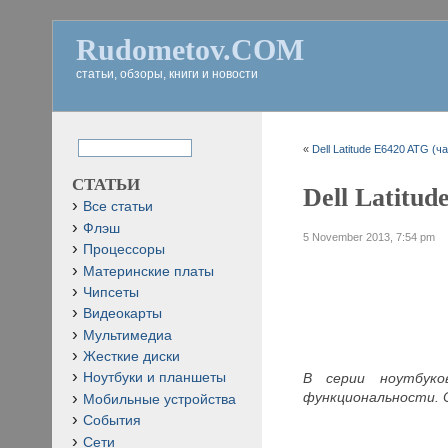
Rudometov.COM
статьи, обзоры, книги и новости
«
Dell Latitude E6420 ATG (ч
СТАТЬИ
Dell Latitud
Все статьи
Флэш
5 November 2013, 7:54 pm
Процессоры
Материнские платы
Чипсеты
Видеокарты
Мультимедиа
Жесткие диски
В серии ноутбуко
Ноутбуки и планшеты
функциональности. О
Мобильные устройства
События
Сети