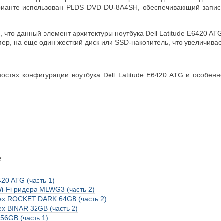
рианте использован PLDS DVD DU-8A4SH, обеспечивающий запись
 что данный элемент архитектуры ноутбука Dell Latitude E6420 A
мер, на еще один жесткий диск или SSD-накопитель, что увеличив
остях конфигурации ноутбука Dell Latitude E6420 ATG и особе
е
420 ATG (часть 1)
i-Fi ридера MLWG3 (часть 2)
ex ROCKET DARK 64GB (часть 2)
ex BINAR 32GB (часть 2)
256GB (часть 1)