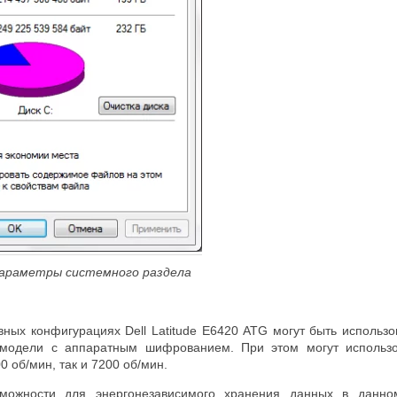
параметры системного раздела
вных конфигурациях Dell Latitude E6420 ATG могут быть использ
 модели с аппаратным шифрованием. При этом могут использо
0 об/мин, так и 7200 об/мин.
можности для энергонезависимого хранения данных в данном