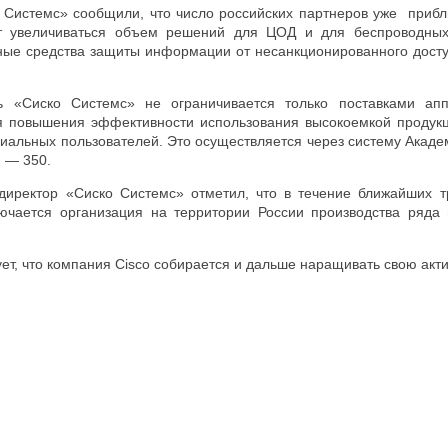
 Системс» сообщили, что число российских партнеров уже прибл
т увеличиваться объем решений для ЦОД и для беспроводных
ые средства защиты информации от несанкционированного доступа
ь «Сиско Системс» не ограничивается только поставками ап
я повышения эффективности использования высокоемкой продук
альных пользователей. Это осуществляется через систему Академ
. — 350.
иректор «Сиско Системс» отметил, что в течение ближайших тр
ючается организация на территории России производства ряда 
ует, что компания Cisco собирается и дальше наращивать свою акти