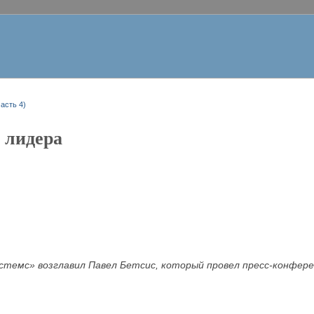
асть 4)
а лидера
истемс»
возглавил Павел Бетсис, который провел пресс-конфер