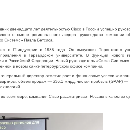
них двенадцати лет деятельностью Cisco в России успешно руков
лено о смене регионального лидера: руководство компании о
о Системс» Павла Бетсиса.
ает в IT-индустрии с 1985 года. Он выпускник Торонтского ун
управления в Гарвардском университете. В функции нового ге
и в Российской Федерации. Новый руководитель «Сиско Системс» 
енной в новом санкт-петербургском офисе компании.
генеральный директор отметил рост и финансовые успехи компании
квартиры, объем продаж — $36,1 млрд, чистая прибыль (GAAP) —
технологий.
 во всем мире, компания Cisco рассматривает Россию в качестве о