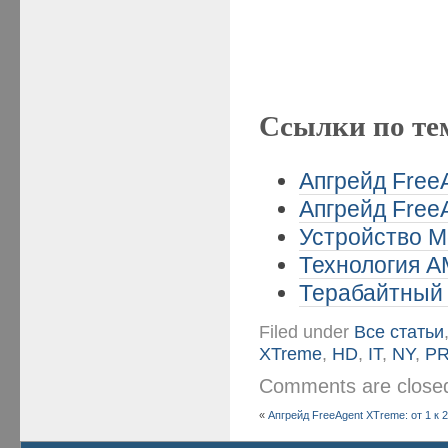
Ссылки по те
Апгрейд FreeA
Апгрейд FreeA
Устройство Mo
Технология A
Терабайтный 
Filed under
Все статьи
XTreme
,
HD
,
IT
,
NY
,
P
Comments are clos
«
Апгрейд FreeAgent XTreme: от 1 к 2