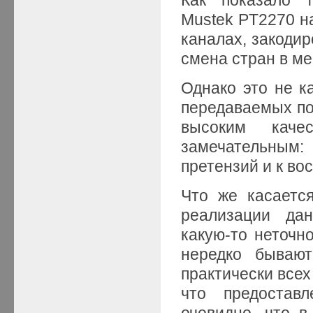
Mustek PT2270 
каналах, закоди
смена стран в ме
Однако это не к
передаваемых по
высоким кач
замечательны
претензий и к во
Что же касает
реализации дан
какую-то неточно
нередко бывают
практически всех
что предостав
очевидно, что в