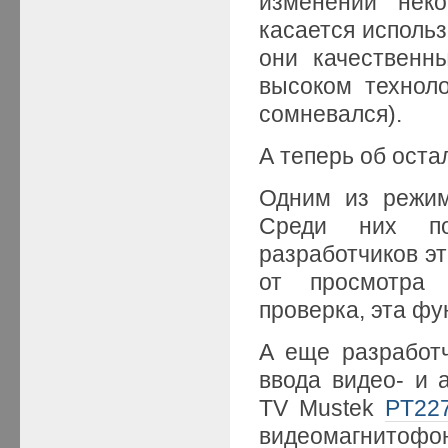
изменении неко
касается исполь
они качественн
высоком техноло
сомневался).
А теперь об ост
Одним из режим
Среди них по
разработчиков эт
от просмотра 
проверка, эта фу
А еще разработ
ввода видео- и 
TV Mustek
PT22
видеомагнито