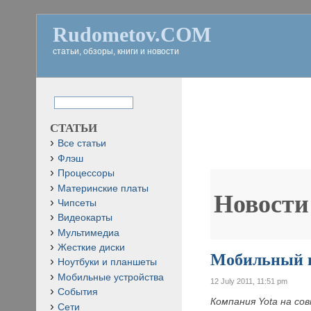
Rudometov.COM
статьи, обзоры, книги и новости
СТАТЬИ
Все статьи
Флэш
Процессоры
Материнские платы
Новости
Чипсеты
Видеокарты
Мультимедиа
Жесткие диски
Мобильный 
Ноутбуки и планшеты
Мобильные устройства
12 July 2011, 11:51 pm
События
Компания Yota на со
Сети