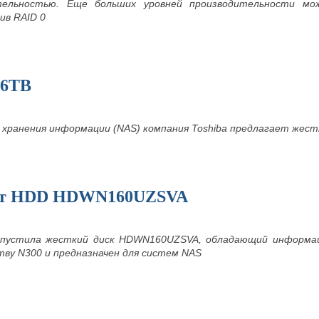
тельностью. Еще больших уровней производительности мож
ив RAID 0
 6TB
 хранения информации (NAS) компания Toshiba предлагает жест
ест HDD HDWN160UZSVA
выпустила жесткий диск HDWN160UZSVA, обладающий информа
тву N300 и предназначен для систем NAS