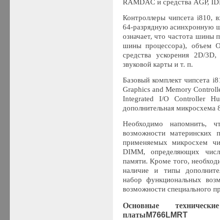
RAMDAC и средства AGP, IDE, 
Контроллеры чипсета i810, 
64-разрядную асинхронную ш
означает, что частота шины 
шины процессора), объем
средства ускорения 2D/3D
звуковой карты и т. п.
Базовый комплект чипсета i8
Graphics and Memory Control
Integrated I/O Controller
дополнительная микросхема 
Необходимо напомнить, ч
возможности материнских п
применяемых микросхем чип
DIMM, определяющих числ
памяти. Кроме того, необход
наличие и типы дополнит
набор функциональных возм
возможности специального пр
Основные техническ
платы
M766LMRT