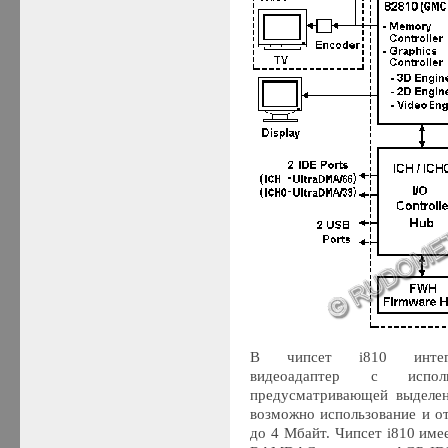
В чипсет i810 интегри
видеоадаптер с испол
предусматривающей выделен
возможно использование и о
до 4 Мбайт. Чипсет i810 им