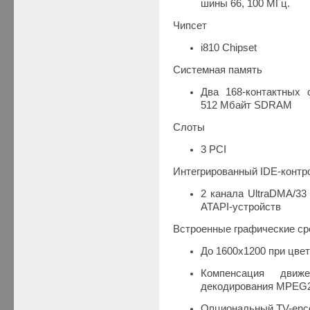
шины 66, 100 МГц.
Чипсет
i810 Chipset
Системная память
Два 168-контактных
512 Мбайт SDRAM
Слоты
3 PCI
Интегрированный IDE-контр
2 канала UltraDMA/33
ATAPI-устройств
Встроенные графические ср
До 1600х1200 при цвете
Компенсация движ
декодирования MPEG
Опциональный TV-enco