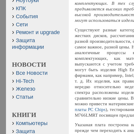
Ноутбуки
комплектующих. В тех сл
КПК
предъявляется высоких треб
высокой производительнос
События
могут использоваться издели
Сети
Cуществуют разные категор
Ремонт и upgrade
жестких дисков, рассчитан
Защита
разной производительности,
информации
самое важное, разной цены. Н
аналогичные процессы 
комплектующих, как мат
НОВОСТИ
выпускаются с учетом треб
могут быть изделия High E
Все Новости
фирмами, как например, Intel,
Hi-Tech
т. д. Их изделия, как прав
нередко относительно нед
Железо
спектра расположены издел
Статьи
сравнительно низкие цены. 
можно привести материнские
платы PC Chips
), тестирова
КНИГИ
M766LMRT посвящен предлаг
Компьютеры
Указаная плата построена н
прежде чем переходить к ана
Защита