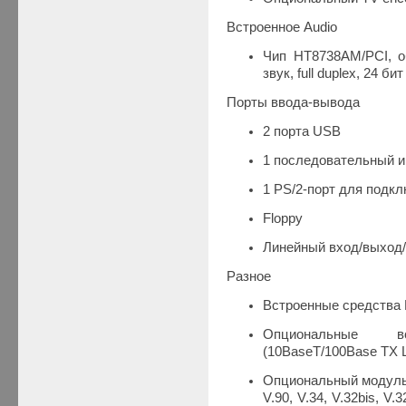
Встроенное Audio
Чип HT8738AM/PCI, 
звук, full duplex, 24 бит
Порты ввода-вывода
2 порта USB
1 последовательный и
1 PS/2-порт для подк
Floppy
Линейный вход/выход
Разное
Встроенные средства H
Опциональные 
(10BaseT/100Base TX L
Опциональный модуль
V.90, V.34, V.32bis, V.