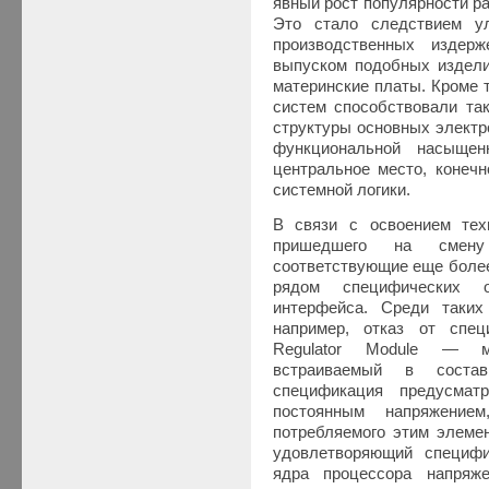
явный рост популярности р
Это стало следствием у
производственных издер
выпуском подобных изделий
материнские платы. Кроме 
систем способствовали та
структуры основных электр
функциональной насыщен
центральное место, конеч
системной логики.
В связи с освоением техн
пришедшего на смен
соответствующие еще боле
рядом специфических о
интерфейса. Среди таких
например, отказ от спе
Regulator Module — мо
встраиваемый в состав
спецификация предусмат
постоянным напряжение
потребляемого этим элеме
удовлетворяющий специфи
ядра процессора напряже