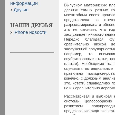
информации
Выпуском материнских пл
Другие
десятки самых разных к
масштабами своих произв
представлена на отеч
НАШИ ДРУЗЬЯ
разрекламирована и обесп
это не означает, что и
iPhone новости
заслуживает никакого вним
Нередко благодаря фу
сравнительно низкой ц
заслуженной популярностью
например, то внимани
опубликованные статьи, п
платам). Необходимо толь
оценивать потенциальные
правильно позициониров
конечно, с должным анали
это, кстати, справедливо 
но и к сравнительно дороги
Рассматривая и выбирая 
системы, целесообразно
развитием полупровод
предсказанию ряда эксперт