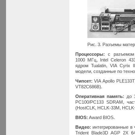
Рис. 3. Разъемы мате
Процессоры:
с разъемом 
1000 МГц, Intel Celeron 
ядром Tualatin, VIA Cyrix
модели, созданные по техно
Чипсет:
VIA Apollo PLE133T 
VT82С686B).
Оперативная память:
до 
PC100/PC133 SDRAM, част
(HostCLK, HCLK-33M, HCLK+
BIOS:
Award BIOS.
Видео:
интегрированные в
Trident Blade3D AGP 2X 64