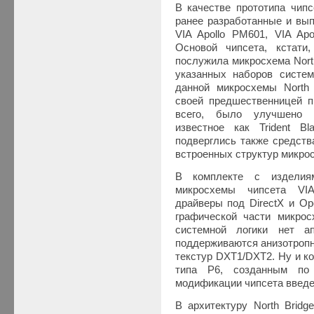
В качестве прототипа чипс
ранее разработанные и вы
VIA Apollo PM601, VIA Apo
Основой чипсета, кстати
послужила микросхема Nort
указанных наборов систем
данной микросхемы North
своей предшественницей п
всего, было улучшено 6
известное как Trident B
подверглись также средств
встроенных структур микрос
В комплекте с изделиям
микросхемы чипсета VIA
драйверы под DirectX и Op
графической части микрос
системной логики нет а
поддерживаются анизотропн
текстур DXT1/DXT2. Ну и к
типа P6, созданным по 
модификации чипсета введе
В архитектуру North Bridg