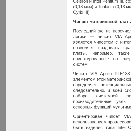
Celeron и Intel Pentium III,
(0,18 мкм) и Tualanin (0,13 
Cyrix III).
Чипсет материнской плат
Последний же из перечисл
логики — чипсет VIA Apo
является чипсетом с интег
позволяет создавать ср
платы, например, так
ориентированные на раз
систем.
Чипсет VIA Apollo PLE13
элементом этой материнско
определяет потенциальн
следовательно, и всей си
набора системной ло
производительные узлы
основных функций мультим
Ориентирован чипсет VI
использованием процессоро
быть изделия типа Intel Cel