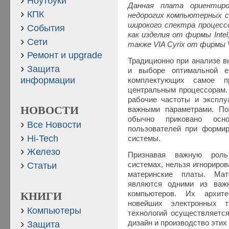
Ноутбуки
Данная плата ориентиро
КПК
недорогих компьютерных с
широкого спектра процессо
События
как изделия от фирмы Intel,
Сети
также VIA Cyrix от фирмы 
Ремонт и upgrade
Традиционно при анализе в
Защита
и выборе оптимальной е
информации
комплектующих самое пр
центральным процессорам. 
рабочие частоты и эксплу
НОВОСТИ
важными параметрами. По
обычно приковано осно
Все Новости
пользователей при формир
Hi-Tech
системы.
Железо
Признавая важную роль
системах, нельзя игнориров
Статьи
материнские платы. Мат
являются одними из важ
компьютеров. Их архите
КНИГИ
новейших электронных т
Компьютеры
технологий осуществляетс
дизайн и производство этих 
Защита