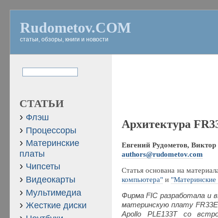
Rudometov.COM
статьи, обзоры, книги и новости
СТАТЬИ
Флэш
Архитектура FR33
Процессоры
Материнские
Евгений Рудометов, Виктор 
платы
authors@rudometov.com
Чипсеты
Статья основана на материал
Видеокарты
компьютера"
и
"Материнские 
Мультимедиа
Фирма FIC разработала и 
Жесткие диски
материнскую плату FR33E,
Apollo PLE133T со встро