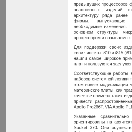
предыдущих процессоров фи
аналогичных изделий от
архитектуру ряда ранее 
фирмы, выпускающие 
необходимые изменения. П
основном структуры мик
процессором и называемых о
Для поддержки своих изд
свои чипсеты i810 и i815 (i8
нашли самое широкое прим
плат и пользуются заслуже
Соответствующие работы в
наборов системной логики т
этом новые модификации ч
материнские платы, как прав
качестве примера таких из
привести распространенные
Apollo Pro266T, VIA Apollo PLE
Указанные сравнительн
ориентированы на архитек
Socket 370. Они осуществ