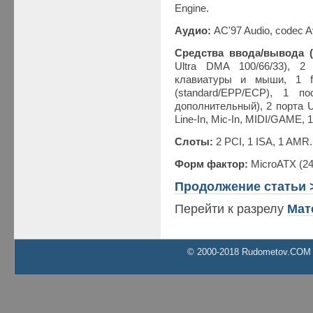
Engine.
Аудио:
AC'97 Audio, codec 
Средства ввода/вывода (
Ultra DMA 100/66/33), 
клавиатуры и мыши, 1 fl
(standard/EPP/ECP), 1 
дополнительный), 2 порта U
Line-In, Mic-In, MIDI/GAME, 
Слоты:
2 PCI, 1 ISA, 1 AMR.
Форм фактор:
MicroATX (24
Продолжение статьи 
Перейти к разрелу
Мат
© 2000-2018 Rudometov.COM Al