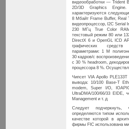
видеообработки — Trident 
2D/3D Graphics Engine.
характеризуются следующи
8 Мбайт Frame Buffer, Rea
видеопроцессор, I2C Serial 
230 МГц True Color RAM
текстовый режим 80 или 132
DirectX 6 и OpenGL ICD AP
графических средств 
параметрами: 1 M полигон
30 кадров/с воспроизведен
c 30 % headroom, декодиро
процессора 8 %. Осуществл
Чипсет VIA Apollo PLE133T
вывода: 10/100 Base-T Ethe
modem, Super I/O, IOAPIC
UltraDMA/100/66/33 EIDE, 
Management и т. д
Следует подчеркнуть, 
определяются типом исполь
качестве которой в архи
фирмы FIC использована м