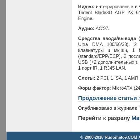
Видео:
интегрированные в
Trident Blade3D AGP 2X 64
Engine.
Аудио:
AC’97.
Средства ввода/вывода (
Ultra DMA 100/66/33), 
клавиатуры и мыши, 1 fl
(standard/EPP/ECP), 2 пос
USB (+2 дополнительных.), L
1 порт IR, 1 RJ45 LAN.
Слоты:
2 PCI, 1 ISA, 1 AMR.
Форм фактор:
MicroATX (24
Продолжение статьи 
Опубликовано в журнале 
Перейти к разрелу
Ма
© 2000-2018 Rudometov.COM Al