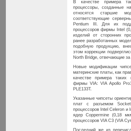
В качестве примера та
процессоры, созданные на
относятся старшие мо
соответствующие серверн
Pentium III. Для их по
процессоров фирмы Intel (0
изделий от сторонних про
ранее разработанных моде
подобную продукцию, вне
этом коррекции подверглис
North Bridge, отвечающие за
Новые модификации чипсе
материнские платы, как прав
качестве примера таких
фирмы VIA: VIA Apollo Pro1
PLE133T.
Указанные чипсеты ориенти
плат с разъемом Socket
процессоров Intel Celeron и I
ядер Coppermine (0,18 мкм
процессоров VIA C3 (VIA Cyrix
Последний же из перечисл