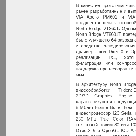
В качестве прототипа чипс
ранее разработанные и вы
VIA Apollo PM601 и VIA
предшественников осново
North Bridge VT8601. Одна
North Bridge VT8601T прет
было улучшено 64-разрядно
и средства декодировани
драйверы под DirectX и O
реализации T&L, хотя 
фильтрация или компрес
поддержка процессоров тип
мкм.
В архитектуру North Bridg
видеообработки — Trident 
2D/3D Graphics Engine.
характеризуются следующи
8 Мбайт Frame Buffer, Rea
видеопроцессор, I2C Serial 
230 МГц True Color RAM
текстовый режим 80 или 132
DirectX 6 и OpenGL ICD AP