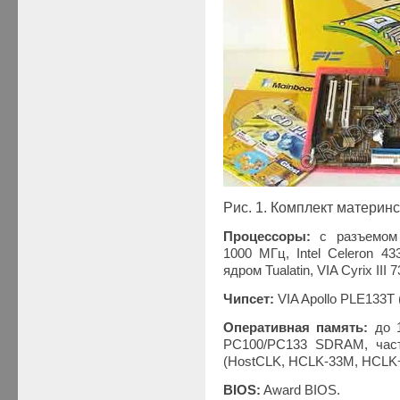
Рис. 1. Комплект матери
Процессоры:
с разъемом S
1000 МГц, Intel Celeron 
ядром Tualatin, VIA Cyrix III
Чипсет:
VIA Apollo PLE133T
Оперативная память:
до 
PC100/PC133 SDRAM, част
(HostCLK, HCLK-33M, HCLK+
BIOS:
Award BIOS.