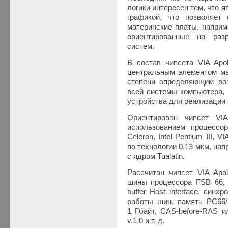
логики интересен тем, что 
графикой, что позволяет
материнские платы, наприм
ориентированные на раз
систем.
В состав чипсета VIA Apo
центральным элементом ма
степени определяющим воз
всей системы компьютера,
устройства для реализации
Ориентирован чипсет VI
использованием процессор
Celeron, Intel Pentium III,
по технологии 0,13 мкм, напр
с ядром Tualatin.
Рассчитан чипсет VIA Apo
шины процессора FSB 66, 
buffer Host interface, си
работы шин, память PC6
1 Гбайт, CAS-before-RAS и
v.1.0 и т. д.