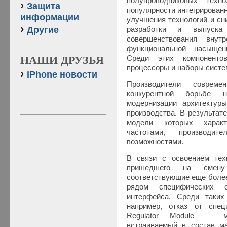
полупроводниковых техн
Защита
популярности интегрирован
информации
улучшения технологий и сн
Другие
разработки и выпуска
совершенствования внут
функциональной насыщен
Среди этих компоненто
НАШИ ДРУЗЬЯ
процессоры и наборы систем
iPhone новости
Производители соврем
конкурентной борьбе 
модернизации архитектур
производства. В результат
модели которых характ
частотами, производит
возможностями.
В связи с освоением техн
пришедшего на смен
соответствующие еще боле
рядом специфических о
интерфейса. Среди таких
например, отказ от спе
Regulator Module — мо
встраиваемый в состав ма