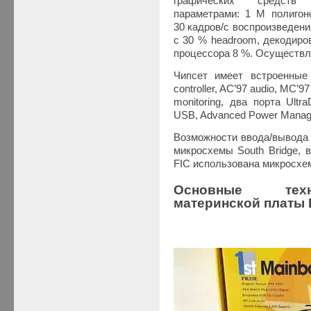
графических средств 
параметрами: 1 M полигон
30 кадров/с воспроизведен
c 30 % headroom, декодиро
процессора 8 %. Осуществл
Чипсет имеет встроенные 
controller, AC’97 audio, MC’
monitoring, два порта Ult
USB, Advanced Power Manage
Возможности ввода/вывода
микросхемы South Bridge, 
FIC использована микросхе
Основные техн
материнской платы