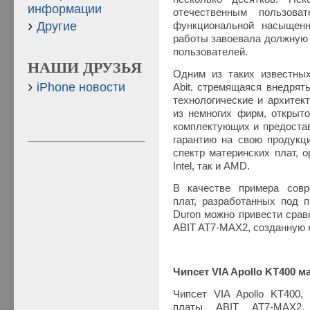
информации
отечественным пользова
Другие
функциональной насыщенн
работы завоевала должную 
пользователей.
НАШИ ДРУЗЬЯ
Одним из таких известны
iPhone новости
Abit, стремящаяся внедрят
технологические и архитек
из немногих фирм, открыт
комплектующих и предоста
гарантию на свою продукц
спектр материнских плат, 
Intel, так и AMD.
В качестве примера совр
плат, разработанных под
Duron можно привести срав
ABIT AT7-MAX2, созданную н
Чипсет VIA Apollo KT400 
Чипсет VIA Apollo KT400,
платы ABIT AT7-MAX2,