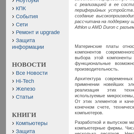
Ноутбуки
с реализацией в ее сост
КПК
периферийных устройств.
События
создание высокопроизвод
рассчитана на поддержку 
Сети
Athlon и AMD Duron с разъем
Ремонт и upgrade
Защита
Материнские платы отно
информации
компонентов современно
выбора этой компоненты 
функциональные возможн
НОВОСТИ
производительность.
Все Новости
Архитектура современны
Hi-Tech
применении новейших эл
Железо
реализация этих техн
используемые микросхемы, 
Статьи
От этих элементов и качес
конечном счете, техниче
компьютеров.
КНИГИ
Разработкой и выпуском ма
Компьютеры
компьютерные фирмы. Числ
Защита
несколько десятков. Не