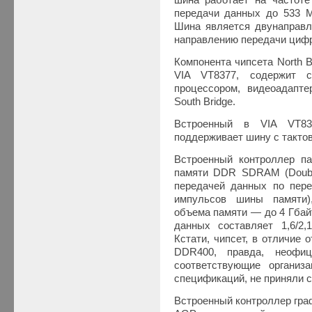
шина работает на частоте
передачи данных до 533 М
Шина является двунаправл
направлению передачи цифр
Компонента чипсета North 
VIA VT8377, содержит с
процессором, видеоадапт
South Bridge.
Встроенный в VIA VT8
поддерживает шину с тактов
Встроенный контроллер па
памяти DDR SDRAM (Doub
передачей данных по пер
импульсов шины памяти),
объема памяти — до 4 Гбай
данных составляет 1,6/2,1
Кстати, чипсет, в отличие 
DDR400, правда, неофиц
соответствующие организ
спецификаций, не приняли 
Встроенный контроллер гра