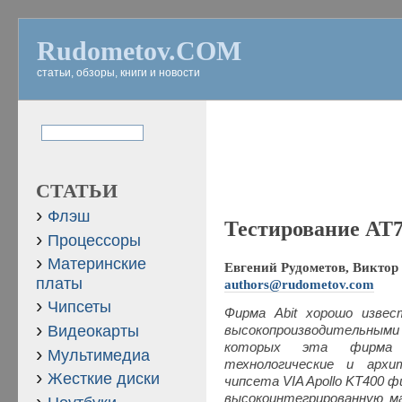
Rudometov.COM
статьи, обзоры, книги и новости
СТАТЬИ
Флэш
Тестирование AT
Процессоры
Материнские
Евгений Рудометов, Виктор 
платы
authors@rudometov.com
Чипсеты
Фирма Abit хорошо извес
Видеокарты
высокопроизводительным
которых эта фирма 
Мультимедиа
технологические и архи
Жесткие диски
чипсета VIA Apollo KT400 
высокоинтегрированную м