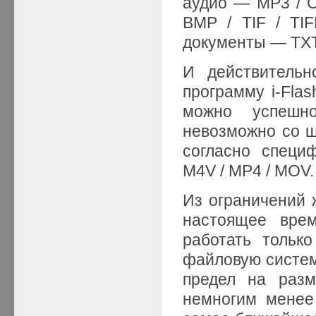
аудио — MP3 / C
BMP / TIF / TI
документы — TXT 
И действительн
программу i-Flas
можно успешн
невозможно со 
согласно специ
M4V / MP4 / MOV.
Из ограничений ж
настоящее врем
работать тольк
файловую систему
предел на разм
немногим менее