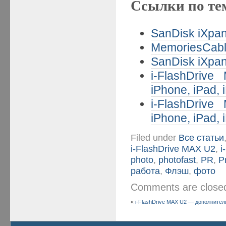
Ссылки по те
SanDisk iXpan
MemoriesCable
SanDisk iXpan
i-FlashDriv
iPhone, iPad, 
i-FlashDriv
iPhone, iPad, 
Filed under
Все статьи
i-FlashDrive MAX U2
,
i
photo
,
photofast
,
PR
,
P
работа
,
Флэш
,
фото
Comments are clos
«
i-FlashDrive MAX U2 — дополнитель