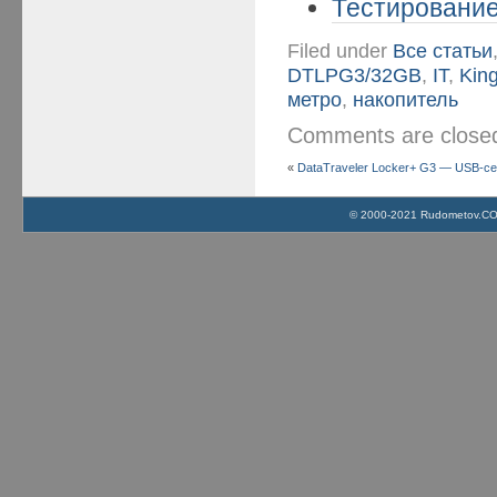
Тестирование
Filed under
Все статьи
DTLPG3/32GB
,
IT
,
Kin
метро
,
накопитель
Comments are clos
«
DataTraveler Locker+ G3 — USB-с
© 2000-2021 Rudometov.COM 