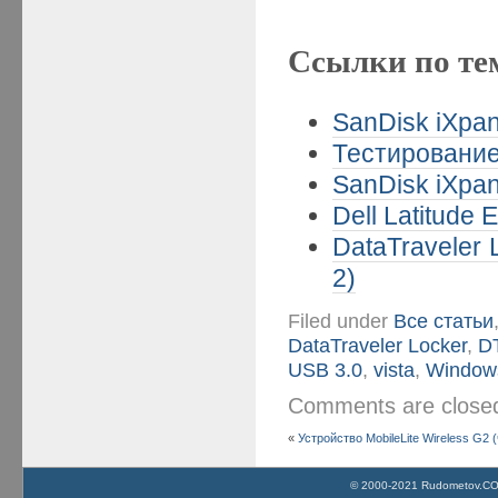
Ссылки по те
SanDisk iXpan
Тестирование
SanDisk iXpan
Dell Latitude
DataTraveler
2)
Filed under
Все статьи
DataTraveler Locker
,
D
USB 3.0
,
vista
,
Window
Comments are clos
«
Устройство MobileLite Wireless G2 
© 2000-2021 Rudometov.COM 