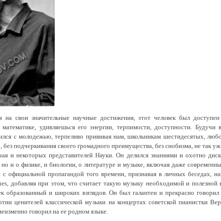
ря на свои значительные научные достижения, этот человек был доступен
 математике, удивляешься его энергии, терпимости, доступности. Будучи
зился с молодежью, терпеливо прививая нам, школьникам шестидесятых, любо
о, без подчеркивания своего громадного преимущества, без снобизма, не так уж
ая и некоторых представителей Науки. Он делился знаниями и охотно диск
 но и о физике, и биологии, о литературе и музыке, включая даже современны
и с официальной пропагандой того времени, признавая в личных беседах, н
ones, добавляя при этом, что считает такую музыку необходимой и полезной
к образованный и широких взглядов. Он был галантен и прекрасно говорил 
отни ценителей классической музыки на концертах советской пианистки Ве
неизменно говорил на ее родном языке.