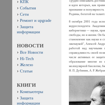
Трудно описывать достижен
КПК
и идеи которых, как прав
События
признание и популярность
Сети
Родины, богатой на талант
Ремонт и upgrade
8 октября 2001 года испо
корреспондента Академии
Защита
кибернетики — науки, прив
информации
свободы, но и жизни. Он б
становление как науки и с
лженаукой", Алексей Андр
НОВОСТИ
работой над научными п
Все Новости
справедливость своей пози
числе активных ее защитн
Hi-Tech
образование многие из 
Железо
молекулярной биологии, би
Н. П. Дубинин, А. Р. Жебра
Статьи
КНИГИ
Компьютеры
Защита
информации