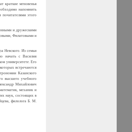
чат краткие мгновенья
необходимо напомнить
и почитателями этого
венными и дружескими
ловыми, Филатовыми и
а Невского. Из семьи
о начать с Василия
ком университете. Его
 которых встречаются
трономии Казанского
ого высшего учебного
Александр Михайлович
атематик, механик и
их наук, состоящих в
цева, филолога Б. М.