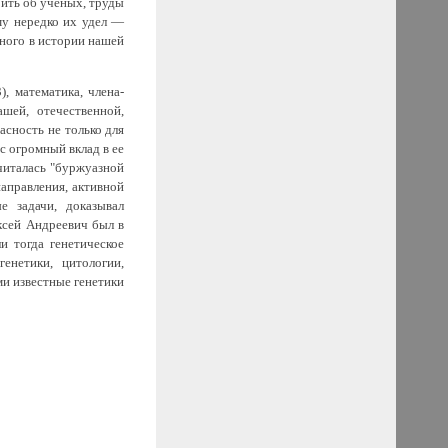
рить об ученых, труды
му нередко их удел —
много в истории нашей
, математика, члена-
шей, отечественной,
асность не только для
с огромный вклад в ее
считалась "буржуазной
аправления, активной
 задачи, доказывал
ексей Андреевич был в
и тогда генетическое
енетики, цитологии,
ми известные генетики