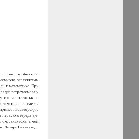
 и прост в общении.
 всемирно знаменитым
вь к математике. При
 редко встречаемого у
утировал не только о
е течения, не отметая
апример, новаторскую
 в первую очередь для
по-французски, в чем
ры Лотар-Шевченко, с