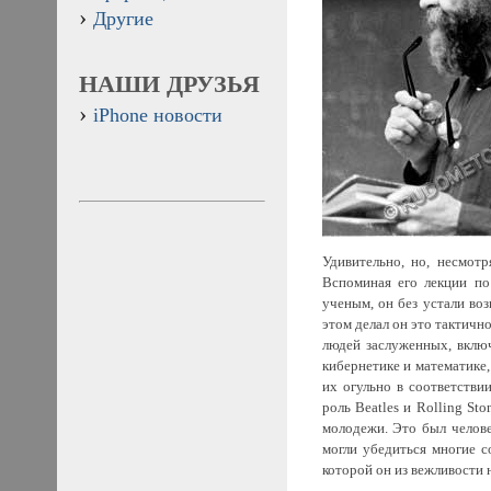
Другие
НАШИ ДРУЗЬЯ
iPhone новости
Удивительно, но, несмот
Вспоминая его лекции по
ученым, он без устали во
этом делал он это тактичн
людей заслуженных, включ
кибернетике и математике,
их огульно в соответстви
роль Beatles и Rolling St
молодежи. Это был челове
могли убедиться многие с
которой он из вежливости 