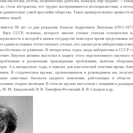
ия писателей, поэтов, политических деятелей, пожалуй, еще труднее — гово
ило, столь абстрактны, что трудно воспринимаются неспециалистами, а пото
 в сравнительно узкой прослойке общества. Таких примеров можно привести 
ливых людей.
лняется 90 лет со дня рождения Алексея Андреевича Ляпунова (1911-1973)
 Наук СССР, человека, которого многие ученые считали основателем на
ерженность к которой в нашем государстве некоторое время представляла оп
ыл одним из первых отечественных ученых, кто оценил роль кибернетики и вне
пособствовал ее развитию. В пятидесятых годах, когда кибернетика в СССР 
еевич Ляпунов активно выступил в защиту этого перспективного научного н
роблемами и различными прикладными проблемами, включая оборонные
ции. А в пятидесятые годы, в тяжелое для классической генетики время, Ал
иков. В студенческом кружке, организованном и руководимом им, получил
ныне известных биологов среднего поколения, работающих в области г
охимии, теории эволюции. В этом же кружке выступали с лекциями и доклада
к, М. М. Завадовский, Н. В. Тимофеев-Ресовский, В. В. Сахаров и др.