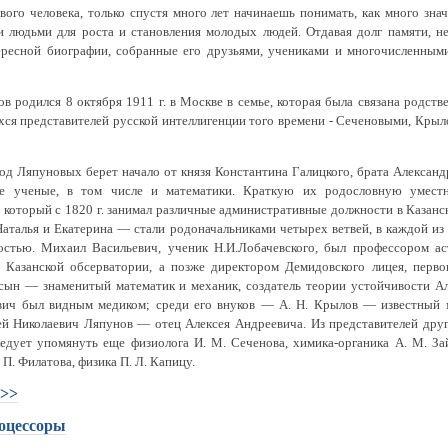
вого человека, только спустя много лет начинаешь понимать, как много зна
и людьми для роста и становления молодых людей. Отдавая долг памяти, 
ересной биографии, собранные его друзьями, учениками и многочисленным
в родился 8 октября 1911 г. в Москве в семье, которая была связана родст
ся представителей русской интеллигенции того времени - Сеченовыми, Кры
д Ляпуновых берет начало от князя Константина Галицкого, брата Александр
 ученые, в том числе и математики. Краткую их родословную уместн
 который с 1820 г. занимал различные административные должности в Казанс
аталья и Екатерина — стали родоначальниками четырех ветвей, в каждой из
остью. Михаил Васильевич, ученик Н.И.Лобачевского, был профессором ас
м Казанской обсерватории, а позже директором Демидовского лицея, перв
 сын — знаменитый математик и механик, создатель теории устойчивости 
вич был видным медиком; среди его внуков — А. Н. Крылов — известный м
ей Николаевич Ляпунов — отец Алексея Андреевича. Из представителей друг
едует упомянуть еще физиолога И. М. Сеченова, химика-органика А. М. Зай
П. Филатова, физика П. Л. Капицу.
 >>
оцессоры