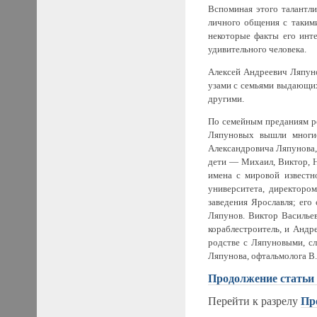
Вспоминая этого талантли
личного общения с таким
некоторые факты его инт
удивительного человека.
Алексей Андреевич Ляпуно
узами с семьями выдающих
другими.
По семейным преданиям ро
Ляпуновых вышли многие
Александровича Ляпунова,
дети — Михаил, Виктор, Н
имена с мировой известн
университета, директоро
заведения Ярославля; его
Ляпунов. Виктор Василье
кораблестроитель, и Андр
родстве с Ляпуновыми, сл
Ляпунова, офтальмолога В. 
Продолжение статьи
Перейти к разрелу
Пр