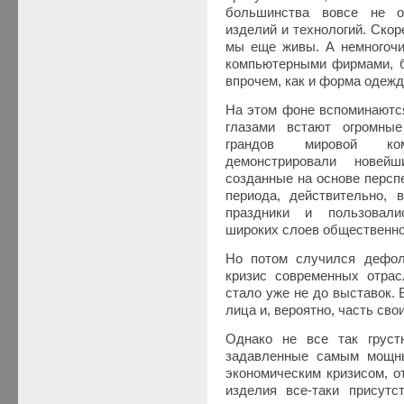
большинства вовсе не о
изделий и технологий. Скор
мы еще живы. А немногочи
компьютерными фирмами, б
впрочем, как и форма одеж
На этом фоне вспоминаютс
глазами встают огромны
грандов мировой ко
демонстрировали новей
созданные на основе персп
периода, действительно, 
праздники и пользовали
широких слоев общественно
Но потом случился дефол
кризис современных отрас
стало уже не до выставок. 
лица и, вероятно, часть сво
Однако не все так груст
задавленные самым мощны
экономическим кризисом, о
изделия все-таки присутс