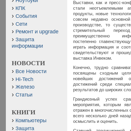
Ноутбуки
Выставки, как и пресс-ко
КПК
стали неотъемлемыми а
продукты, новые технологи
События
совсем недавно основно
Сети
производстве, то сущест
стремительный перех
Ремонт и upgrade
преимущественно инфо
Защита
постепенно главенствующ
информации
играть информация и соот
свидетельствуют и прошед
выставка Инвеком.
НОВОСТИ
Конечно, трудно сравнив
Все Новости
посвящены сходным целя
Hi-Tech
новейших достижений о
достижений среди специа
Железо
результатов до широких сл
Статьи
Грандиозный успех сра
мероприятия, которым яв
отражен в многочисленных 
КНИГИ
всего несколько дней наза
Компьютеры
осмыслить и оценить.
Защита
Ставшей традиционной в