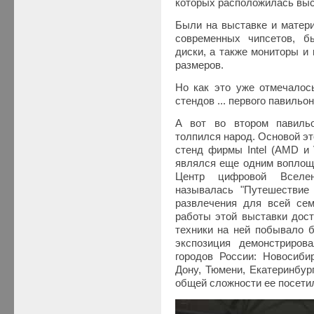
которых расположилась выст
Были на выставке и матери
современных чипсетов, б
диски, а также мониторы и
размеров.
Но как это уже отмечалось
стендов ... первого павильон
А вот во втором павиль
толпился народ. Основой эт
стенд фирмы Intel (AMD и 
являлся еще одним воплоще
Центр цифровой Вселен
называлась "Путешестви
развлечения для всей сем
работы этой выставки дос
техники на ней побывало б
экспозиция демонстриров
городов России: Новосибир
Дону, Тюмени, Екатеринбур
общей сложности ее посетил