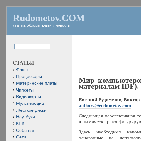
Rudometov.COM
статьи, обзоры, книги и новости
СТАТЬИ
Флэш
Процессоры
Мир компьютеров
Материнские платы
материалам IDF). 
Чипсеты
Видеокарты
Евгений Рудометов, Виктор 
Мультимедиа
authors@rudometov.com
Жесткие диски
Следующая перспективная т
Ноутбуки
динамически реконфигурирую
КПК
События
Здесь необходимо напом
Сети
основанные на использов