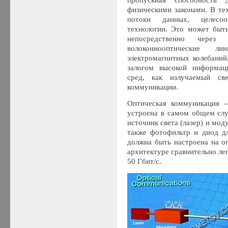
пропускная способность 
физическими законами. В те
потоки данных, целесоо
технологии. Это может быт
непосредственно чере
волоконнооптические л
электромагнитных колебаний
залогом высокой информац
сред, как излучаемый св
коммуникации.
Оптическая коммуникация 
устроена в самом общем сл
источник света (лазер) и моду
также фотофильтр и диод дл
должна быть настроена на о
архитектуре сравнительно ле
50 Гбит/с.