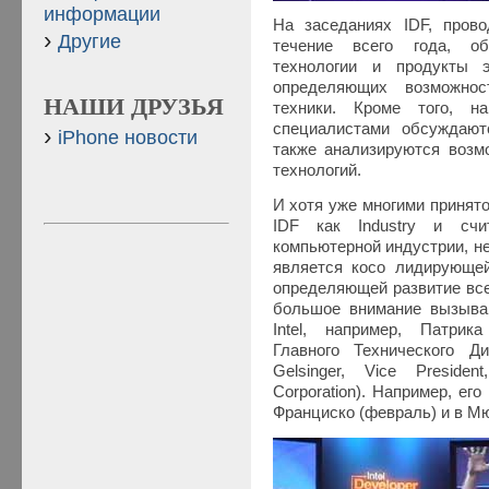
информации
На заседаниях IDF, пров
Другие
течение всего года, о
технологии и продукты э
определяющих возможнос
НАШИ ДРУЗЬЯ
техники. Кроме того, н
специалистами обсуждают
iPhone новости
также анализируются воз
технологий.
И хотя уже многими принят
IDF как Industry и счи
компьютерной индустрии, не
является косо лидирующей
определяющей развитие все
большое внимание вызыва
Intel, например, Патрик
Главного Технического Дир
Gelsinger, Vice President
Corporation). Например, ег
Франциско (февраль) и в Мю