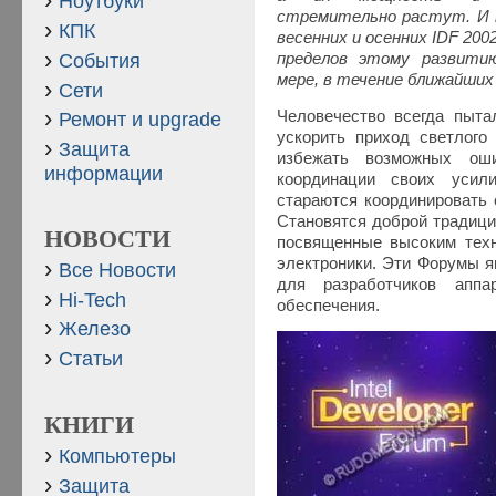
Ноутбуки
стремительно растут. И
КПК
весенних и осенних IDF 20
События
пределов этому развитию
мере, в течение ближайши
Сети
Человечество всегда пыта
Ремонт и upgrade
ускорить приход светлого
Защита
избежать возможных ош
информации
координации своих усил
стараются координировать 
Становятся доброй традицией
НОВОСТИ
посвященные высоким техн
электроники. Эти Форумы 
Все Новости
для разработчиков аппа
Hi-Tech
обеспечения.
Железо
Статьи
КНИГИ
Компьютеры
Защита