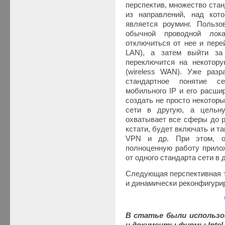
перспектив, множество ста
из направлений, над кото
является роуминг. Польз
обычной проводной лока
отключиться от нее и пере
LAN), а затем выйти за
переключится на некотор
(wireless WAN). Уже разр
стандартное понятие с
мобильного IP и его расшир
создать не просто некотор
сети в другую, а цельну
охватывает все сферы до р
кстати, будет включать и т
VPN и др. При этом, оч
полноценную работу прилож
от одного стандарта сети в 
Следующая перспективная т
и динамически реконфигури
В статье были использо