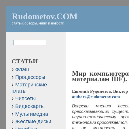
Rudometov.COM
статьи, обзоры, книги и новости
СТАТЬИ
Флэш
Мир компьютеров
Процессоры
материалам IDF). 
Материнские
платы
Евгений Рудометов, Виктор 
authors@rudometov.com
Чипсеты
Видеокарты
Вопреки мнению пес
предсказывающих существ
Мультимедиа
научно-техническому пр
Жесткие диски
технологий продолжается
а их мощность и фу