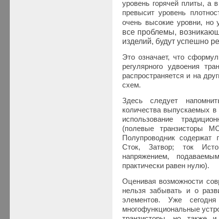
уровень горячей плиты, а 
превысит уровень плотност
очень высокие уровни, но
все проблемы, возникающ
изделий, будут успешно р
Это означает, что сформул
регулярного удвоения тра
распространяется и на дру
схем.
Здесь следует напомнит
количества выпускаемых в
использование традицио
(полевые транзисторы М
Полупроводник содержат п
Сток, Затвор; ток Исто
напряжением, подаваемы
практически равен нулю).
Оценивая возможности совр
нельзя забывать и о разв
элементов. Уже сегодня
многофункциональные устро
транзисторы, но также 