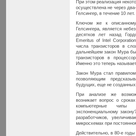
При этом реализация некот
осуществлена не через два-
Гелсингер, в течение 10 лет.
Ключом же к описанному
Гелсингера, является небе
десятков лет назад Горд
Emeritus of Intel Corporat
числа транзисторов в сло
дальнейшем закон Мура был
транзисторов в процессор
Именно это теперь называет
Закон Мура стал правилом
позволяющим предсказыв
будущих, еще не созданных
При анализе же возможн
возникает вопрос о сроках
компьютерные чипы 
экспоненциальному закону
разработчиков, увеличив
микросхемах при постоянно
Действительно, в 80-е год