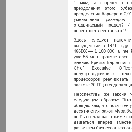
1 мкм, и спорили о сро
преодоления этого руб
преодоления барьера в 0,01
уменьшения размеров э
отодвигаемый предел? И
перестанет действовать?
Здесь следует напомнит
выпущенный в 1971 году со
486DX — 1 180 000, а Intel
уже 55 млн. транзисторов.
мнению Крейга Барретта, гла
Chief Executive Office
полупроводниковых техн
процессоров реализовать 
частоте 30 ГГц и содержащи
Перспективы же закона М
следующим образом: "Кто-
обещаю вам, что пока я не у
десятилетия, закон Мура б
не было для нас таким ясн
двигаться вперед вмест
развитием бизнеса и техноло