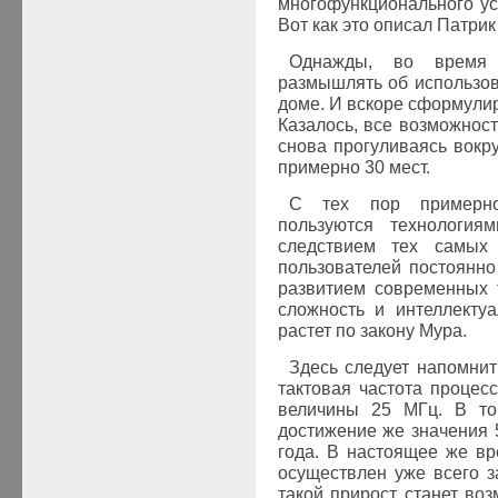
многофункционального ус
Вот как это описал Патрик
Однажды, во время 
размышлять об использо
доме. И вскоре сформули
Казалось, все возможност
снова прогуливаясь вокр
примерно 30 мест.
С тех пор примерн
пользуются технология
следствием тех самых
пользователей постоянно
развитием современных 
сложность и интеллекту
растет по закону Мура.
Здесь следует напомнит
тактовая частота процес
величины 25 МГц. В то
достижение же значения 
года. В настоящее же в
осуществлен уже всего з
такой прирост станет во