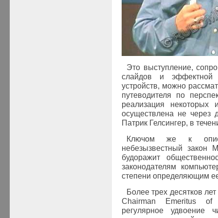
Это выступление, сопр
слайдов и эффектной 
устройств, можно рассмат
путеводителя по перспе
реализация некоторых и
осуществлена не через д
Патрик Гелсингер, в течени
Ключом же к описа
небезызвестный закон М
будоражит общественно
законодателям компьюте
степени определяющим ее
Более трех десятков лет
Chairman Emeritus of I
регулярное удвоение ч