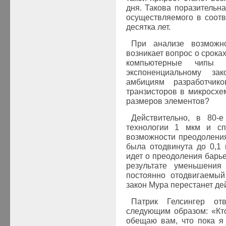
дня. Такова поразительн
осуществляемого в соотв
десятка лет.
При анализе возможно
возникает вопрос о сроках
компьютерные чипы 
экспоненциальному за
амбициям разработчико
транзисторов в микросх
размеров элементов?
Действительно, в 80-
технологии 1 мкм и сп
возможности преодоления
была отодвинута до 0,1 
идет о преодоления барьер
результате уменьшения
постоянно отодвигаемый
закон Мура перестанет де
Патрик Гелсингер от
следующим образом: «Кто-
обещаю вам, что пока я