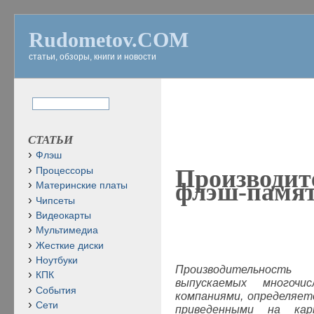
Rudometov.COM
статьи, обзоры, книги и новости
СТАТЬИ
Флэш
Производит
Процессоры
флэш-памя
Материнские платы
Чипсеты
Видеокарты
Мультимедиа
Жесткие диски
Ноутбуки
Производительност
КПК
выпускаемых многочис
События
компаниями, определяет
Сети
приведенными на кар