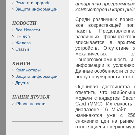
Ремонт и upgrade
аппаратно-программны
компьютеров и карт-рид
Защита информации
Среди различных вариан
НОВОСТИ
все возрастающей поп
Все Новости
память. Представленн
различных форм-факто
Hi-Tech
вписывается в архите
Железо
устройств. Отсутствие
Статьи
механических эл
энергоэкономичность и
КНИГИ
информации в условиях 
Компьютеры
Данные особенности спо
росту популярности этого
Защита информации
Другие
Оценивая достоинства к
отметить, что наиболь
НАШИ ДРУЗЬЯ
модели стандартов Secure
Card (MMC). Их емкость
iPhone новости
диапазоне 16 Мбайт –
начинаются уже с 256
снижению цен на рынке 
относящиеся к верхнему д