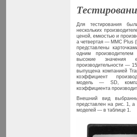
Тестировани
Для тестирования был
нескольких производител
ценой, емкостью и произ
а четвертая —
MMC
Plus
(
представлены карточка
одним производителе
высокие значени
производительности — 1
выпущена компанией
Tra
коэффициент произво
модель —
SD
, ком
коэффициента производи
Внешний вид выбранны
представлен на рис. 1, 
моделей — в таблице 1.