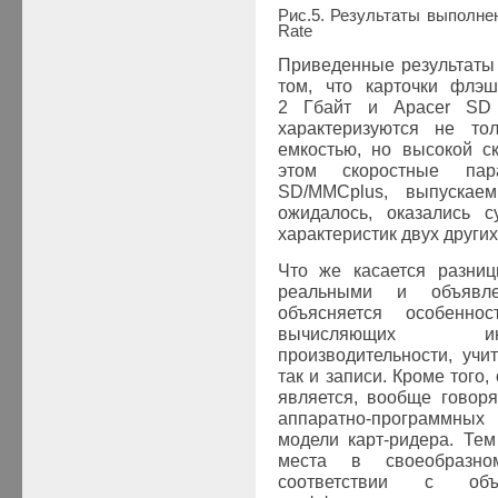
Рис
.
5
.
Результаты выполне
Rate
Приведенные результаты 
том, что карточки флэ
2 Гбайт и Apacer SD 
характеризуются не то
емкостью, но высокой с
этом скоростные пар
SD/MMCplus, выпускае
ожидалось, оказались 
характеристик двух други
Что же касается разниц
реальными и объявл
объясняется особеннос
вычисляющих ин
производительности, уч
так и записи. Кроме того
является, вообще говоря
аппаратно-программных 
модели карт-ридера. Тем
места в своеобразно
соответствии с объ