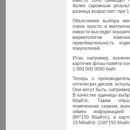
вместо 1000 приводит п
более скромным результ
разница возрастает: при 1
Объяснение выбора мен
очень просто: в миллион
емкости выглядят внушите
маркетологов компан
привлекательность изд
покупателей.
Итак, например, значен
карточке флэш-памяти озн
1 000 000 0000 байт.
Теперь о производитель
оптических дисков, испол
Они могут быть, например
В качестве единицы выбр
Кбайт/с. Таким обра
помеченная, скажем, зна
обмен информацией 
(80*150 Кбайт/с), а ка
15 Мбайт/с (100*150 Кбайт/