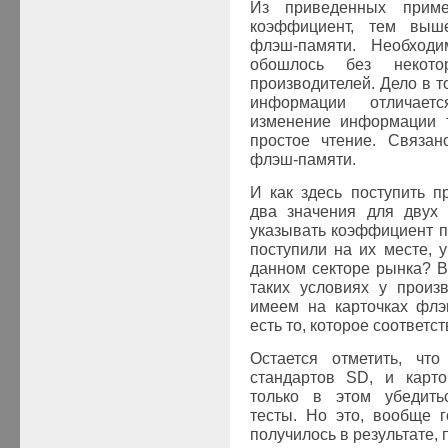
Из приведенных прим
коэффициент, тем выше
флэш-памяти. Необходи
обошлось без некото
производителей. Дело в т
информации отличает
изменение информации т
простое чтение. Связан
флэш-памяти.
И как здесь поступить п
два значения для двух
указывать коэффициент п
поступили на их месте, 
данном секторе рынка? В
таких условиях у произ
имеем на карточках флэ
есть то, которое соответс
Остается отметить, что
стандартов
SD
, и карт
только в этом убедить
тесты. Но это, вообще г
получилось в результате,