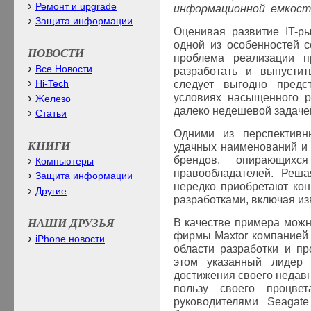
Ремонт и upgrade
информационной емкост
Защита информации
Оценивая развитие
IT
-р
одной из особенностей 
НОВОСТИ
проблема реализации пр
Все Новости
разработать и выпустит
следует выгодно предст
Hi-Tech
условиях насыщенного р
Железо
далеко недешевой задаче
Статьи
Одними из перспективн
КНИГИ
удачных наименований и
брендов, опирающих
Компьютеры
правообладателей. Реша
Защита информации
нередко приобретают ко
Другие
разработками, включая и
В качестве примера можн
НАШИ ДРУЗЬЯ
фирмы
Maxtor
компание
iPhone новости
области разработки и пр
этом указанный лидер 
достижения своего недавн
пользу своего процвет
руководителями
Seagate