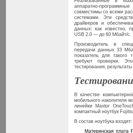
Реализованные в
Maxt
аппаратно-программн
совместимы со всеми ра
системами. Эти средст
драйверов и обеспечива
данных: как известно, 
USB
2.0 — до 60 Мбайт/с.
Производитель в спец
передачи данных 33 Мба
показатель для такого т
требуют проверки. Эт
тестирования, результаты
Тестировани
В качестве компьютерно
мобильного накопителя 
линейки
Maxtor
OneTouc
к
омпактный ноутбук Fujit
В состав ноутбука входят:
·
Материнская плата