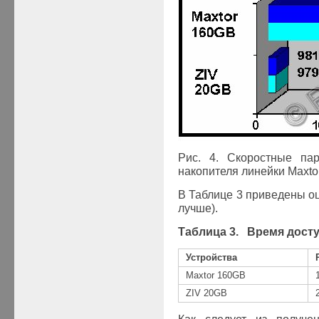
Рис. 4. Скоростные па
накопителя
линейки
Maxto
В Таблице 3 приведены о
лучше).
Таблица
3
. Время дост
Устройства
Maxtor
160
GB
ZIV 20GB