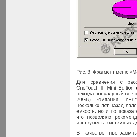
Рис. 3. Фрагмент меню «
Для сравнения с рас
OneTouch
III
Mini
Edition
некогда популярный вне
20
GB
) компании
InPri
несколько лет назад явл
емкости, но и по показа
что позволяло рекоменд
инструмента системных а
В качестве программны