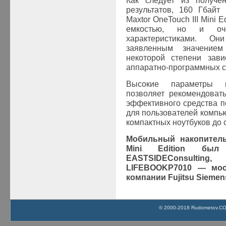
Как следует из получе
результатов, 160 Гбайт
Maxtor
OneTouch
III
Mini
Ed
емкостью, но и оче
характеристиками. О
заявленным значением
некоторой степени зави
аппаратно-программных с
Высокие параметры пр
позволяет рекомендоват
эффективного средства 
для пользователей компью
компактных ноутбуков до 
Мобильный накопител
Mini
Edition
был 
EAST
SIDE
Consulting
, 
LIFEBOOK
P7010 — мос
компании Fujitsu Siemen
© 2000-2018 Rudometov.COM 