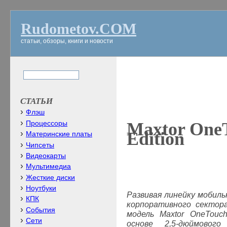
Rudometov.COM
статьи, обзоры, книги и новости
СТАТЬИ
Флэш
Maxtor OneT
Процессоры
Edition
Материнские платы
Чипсеты
Видеокарты
Мультимедиа
Жесткие диски
Ноутбуки
Развивая линейку мобиль
КПК
корпоративного сектор
События
модель
Maxtor
OneTouc
Сети
основе 2,5-дюймово