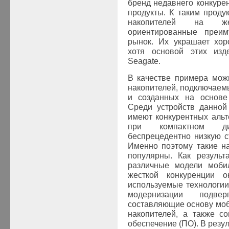
бренд недавнего конкуре
продукты. К таким проду
накопителей на же
ориентированные преим
рынок. Их украшает хо
хотя основой этих из
Seagate
.
В качестве примера мож
накопителей, подключае
и созданных на основе 
Среди устройств данной
имеют конкурентных альт
при компактном ди
беспрецедентно низкую 
Именно поэтому такие н
популярны. Как результ
различные модели мобил
жесткой конкуренции о
используемые технологии
модернизации под
составляющие основу моб
накопителей, а также с
обеспечение (ПО). В резу