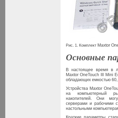
Рис
. 1.
Комплект
Maxtor One
Основные п
В настоящее время в
Maxtor
OneTouch
III
Mini
E
обладающих емкостью 60, 8
Устройства
Maxtor
OneTo
на компьютерный ры
накопителей. Они мог
серверами и рабочими с
настольными компьютера
Краткие параметры ста