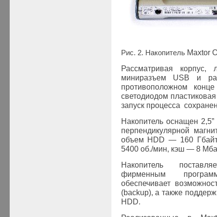
Рис
. 2.
Накопитель
Maxtor O
Рассматривая корпус, 
миниразъем
USB
и раз
противоположном конце
светодиодом пластиковая 
запуск процесса сохране
Накопитель оснащен 2,5
перпендикулярной магни
объем
HDD
— 160 Гбайт
5400 об./мин, кэш
— 8 Мба
Накопитель поставл
фирменным програм
обеспечивает возможнос
(
backup
)
, а также подде
HDD
.