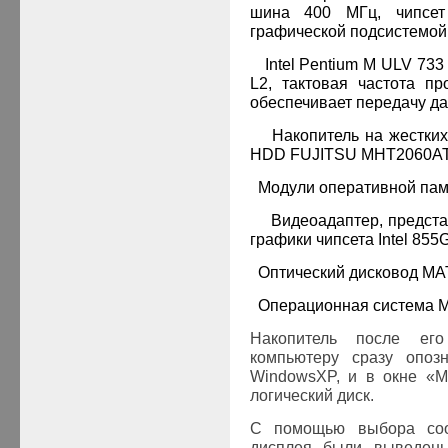
шина 400 МГц, чипсет 
графической подсистемой
·
Intel Pentium
M
ULV
733 
L2, тактовая частота п
обеспечивает передачу да
·
Накопитель на жестки
HDD
FUJITSU
M
HT
2060
A
·
Модули оперативной па
·
Видеоадаптер, предст
графики чипсета Intel 855
·
Оптический дисковод
MA
·
Операционная система
M
Накопитель после ег
компьютеру сразу опоз
Windows
XP
, и в окне «
логический диск.
С помощью выбора соо
дисплея были выведе