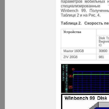
параметров мобильных н
специализированные
Winbench
99. Полученн
Таблице 2 и на Рис. 4.
Таблица
2
. Скорость п
Устройства
Disk Tr
Beginn
с
)
Maxtor
160
GB
30800
ZIV 20GB
981