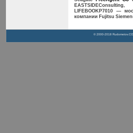
EAST
SIDE
Consulting
, 
LIFEBOOK
P7010 — мос
компании Fujitsu Siemen
© 2000-2018 Rudometov.COM 