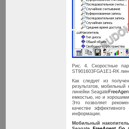
Рис. 4. Скоростные пар
ST901603F
GA1E
1-
RK
лин
Как следует из получе
результатов, мобильный
линейки
Seagate
FreeAgen
емкостью, но и хорошими
Это позволяет рекоме
качестве эффективного 
информации.
Мобильный накопител
Seagate
FreeAgent
Go