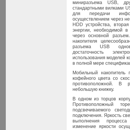
миниразъема
USB
, др
стандартными вилками
U
для передачи инфо
осуществлением через не
HDD
устройства, вторая
энергии, необходимой в
через основной разъем
накопителя целесообраз
разъема
USB
одновр
достаточность элек
использования моделей 
в полной мере специфик
Мобильный накопитель 
кофейного цвета со ско
противоположной. В р
небольшую книжку.
В одном из торцов корп
Противоположный торец
подсвечиваемого свето
подключения. Яркость св
выполнения процесса
изменение яркости осущ