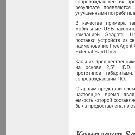
сопровождающее их про
результате появляются
улучшенными потребитель
В качестве примера та
мобильные
USB
-накопит
компанией
Seagate
. Н
поставки устройств из с
наименование
FreeAgent
External Hard Drive.
Как и их предшественник
на основе 2,5”
HDD
.
прототипов габаритами
сопровождающим ПО.
Старшим представителе
настоящее время явля
емкость которой составля
была предоставлена на о
Комплект
Se