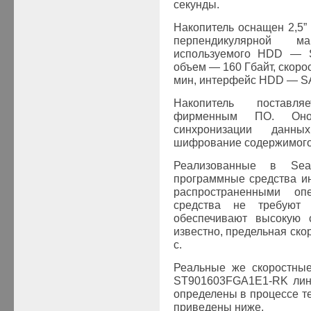
секунды.
Накопитель оснащен 2,5
перпендикулярной м
используемого
HDD
—
объем — 160 Гбайт, скоро
мин, интерфейс
HDD
—
S
Накопитель поставл
фирменным ПО. Оно 
синхронизации данн
шифрование содержимог
Реализованные в
Sea
программные средства и
распространенными оп
средства не требуют 
обеспечивают высокую с
известно, предельная ско
с.
Реальные же скоростные
ST901603F
GA1E
1-
RK
лин
определены в процессе те
приведены ниже.