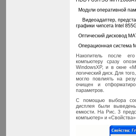
·
Модули оперативной па
·
Видеоадаптер, предст
графики чипсета Intel 855
·
Оптический дисковод
MA
·
Операционная система
M
Накопитель после ег
компьютеру сразу опоз
Windows
XP
, и в окне «
логический диск. Для тог
могло повлиять на рез
очищен и отформатиро
параметров.
С помощью выбора соо
дисплея были выведе
емкости. На Рис. 3 пре
компьютер» и «Свойства»