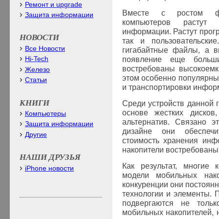
Ремонт и upgrade
Вместе с ростом фу
Защита информации
компьютеров растут
информации. Растут прог
НОВОСТИ
так и пользовательски
Все Новости
гигабайтные файлы, а в
появление еще больш
Hi-Tech
востребованы высокоемк
Железо
этом особенно популярны
Статьи
и транспортировки инфор
КНИГИ
Среди устройств данной 
основе жестких дисков
Компьютеры
альтернатив. Связано э
Защита информации
дизайне они обеспечи
Другие
стоимость хранения инф
накопители востребованы
НАШИ ДРУЗЬЯ
Как результат, многие 
iPhone новости
модели мобильных нако
конкуренции они постоян
технологии и элементы. 
подвергаются не толь
мобильных накопителей, н