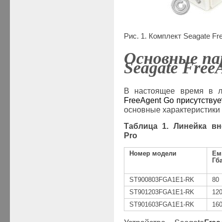
Рис
. 1.
Комплект
Seagate Fr
Основные
па
Seagate Free
В настоящее время в
FreeAgent
Go
присутствуе
основные характеристики 
Таблица 1. Линейка в
Pro
Номер модели
Ем
Гб
ST900803F
GA1E1-RK
80
ST90
12
03F
GA1E1-RK
12
ST90
16
03F
GA1E1-RK
16