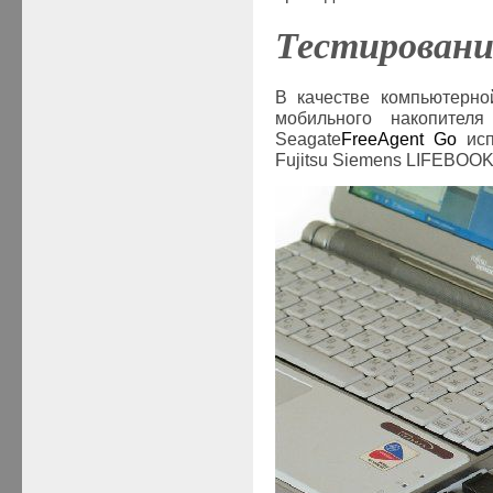
Тестировани
В качестве компьютерно
мобильного накопител
Seagate
FreeAgent
Go
ис
Fujitsu Siemens
LIFEBOO