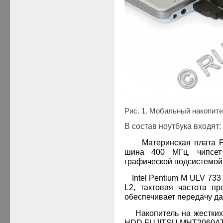
Рис. 1. Мобильный накопите
В состав ноутбука входят:
·
Материнская плата
шина 400 МГц, чипсет 
графической подсистемой
·
Intel Pentium
M
ULV
733 
L2, тактовая частота п
обеспечивает передачу да
·
Накопитель на жестки
HDD
FUJITSU
M
HT
2060
A