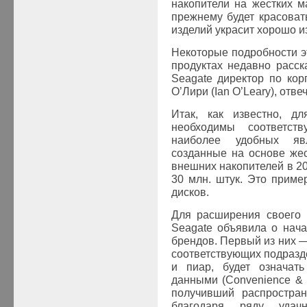
накопители на жестких м
прежнему будет красова
изделий украсит хорошо 
Некоторые подробности э
продуктах недавно расс
Seagate
директор по кор
О’Лири (Ian O’Leary), отв
Итак, как известно, д
необходимы соответст
наиболее удобных яв
созданные на основе жес
внешних накопителей в 20
30 млн. штук. Это приме
дисков.
Для расширения своего 
Seagate
объявила о нача
брендов. Первый из них —
соответствующих подразд
и пиар, будет означат
данными (Convenience & 
получивший распростран
благодаря ряду удач