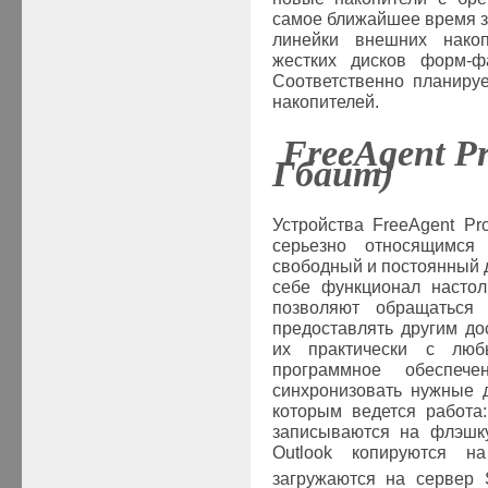
самое ближайшее время 
линейки внешних накоп
жестких дисков форм-ф
Соответственно планируе
накопителей.
FreeAgent Pr
Гбайт
)
Устройства FreeAgent Pr
серьезно относящимс
свободный и постоянный д
себе функционал насто
позволяют обращаться
предоставлять другим до
их практически с люб
программное обеспече
синхронизовать нужные 
которым ведется работа
записываются на флэшку,
Outlook копируются н
загружаются на сервер Sh