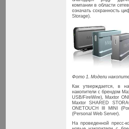
компании в области сете
означать сохранность ци
Storage).
Фото 1. Модели накопит
Как утверждается, в н
накопители с брендом Max
USB
/
FireWire
),
Maxtor
ON
Maxtor
SHARED
STORA
ONETOUCH
III
MINI
(
Por
(
Personal
Web
Server
).
На проведенной пресс-к
новые накопители с бре