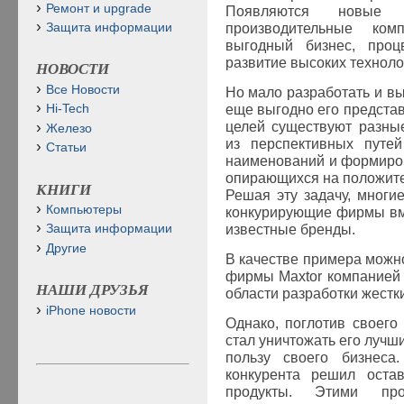
Ремонт и upgrade
Появляются новы
производительные ко
Защита информации
выгодный бизнес, процв
развитие высоких техноло
НОВОСТИ
Все Новости
Но мало разработать и вы
еще выгодно его представ
Hi-Tech
целей существуют разны
Железо
из перспективных путей
Статьи
наименований и формиро
опирающихся на положит
КНИГИ
Решая эту задачу, многи
Компьютеры
конкурирующие фирмы вме
известные бренды.
Защита информации
Другие
В качестве примера можн
фирмы
Maxtor
компание
НАШИ ДРУЗЬЯ
области разработки жестки
iPhone новости
Однако, поглотив своего
стал уничтожать его лучш
пользу своего бизнеса
конкурента решил оста
продукты. Этими пр