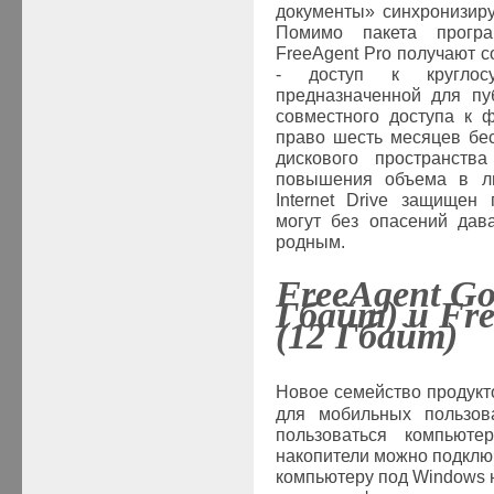
документы» синхронизиру
Помимо пакета програ
FreeAgent Pro получают со
- доступ к круглосу
предназначенной для пу
совместного доступа к 
право шесть месяцев бе
дискового пространств
повышения объема в лю
Internet Drive защищен
могут без опасений дав
родным.
FreeAgent Go 
Гбайт
) и Fr
(12
Гбайт
)
Новое семейство продукт
для мобильных пользов
пользоваться компьют
накопители можно подключ
компьютеру под Windows н