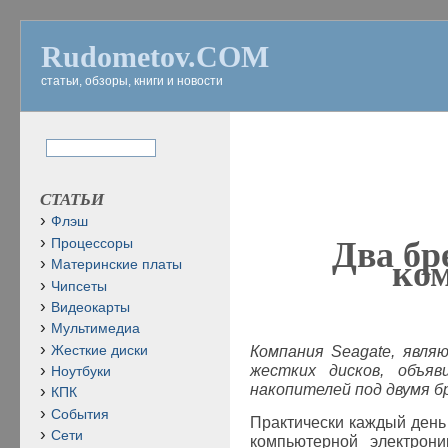
Rudometov.COM
статьи, обзоры, книги и новости
СТАТЬИ
Флэш
Два бр
Процессоры
ко
Материнские платы
Чипсеты
Видеокарты
Мультимедиа
Жесткие диски
Компания
Seagate
, явля
жестких дисков, объяв
Ноутбуки
накопителей под двумя б
КПК
События
Практически каждый день
Сети
компьютерной электрони