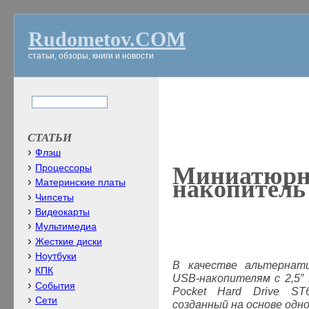
Rudometov.COM
статьи, обзоры, книги и новости
СТАТЬИ
Флэш
Миниатюр
Процессоры
накопитель
Материнские платы
Чипсеты
Видеокарты
Мультимедиа
Жесткие диски
Ноутбуки
В качестве альтернат
КПК
USB
-накопителям
c
2,5”
События
Pocket Hard Drive ST
Сети
созданный н
а основе одн