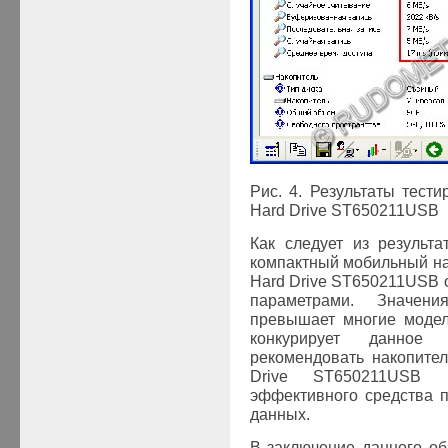
Рис.
4
. Результаты
тести
Hard Drive ST650211USB
Как следует из результа
компактный мобильный на
Hard Drive ST650211USB 
параметрами. Значен
превышает многие модели
конкурирует данное 
рекомендовать накопите
Drive ST650211USB 
эффективного средства 
данных.
В заключение данного об