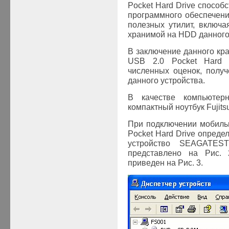
Pocket
Hard
Drive
способс
программного обеспечени
полезных утилит, включ
хранимой на
HDD
данного
В заключение данного кра
USB 2.0 Pocket Hard 
численных оценок, полу
данного устройства.
В качестве компьютер
к
омпактный ноутбук Fujit
При подключении мобиль
Pocket Hard Drive опреде
устройство
SEAGATE
ST
представлено на Рис. 
приведен на Рис. 3.