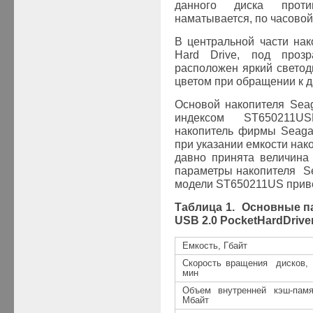
данного диска прот
наматывается, по часово
В центральной части нак
Hard Drive, под прозр
расположен яркий светод
цветом при обращении к д
Основой накопителя
Sea
индексом ST650211U
накопитель фирмы Seagat
при указании емкости нак
давно принята величина
параметры накопителя S
модели
ST
650211
US
приве
Таблица 1. Основные 
USB
2.0
Pocket
Hard
Drive
Емкость, Гбайт
Скорость вращения дисков, 
мин
Объем внутренней кэш-памя
Мбайт