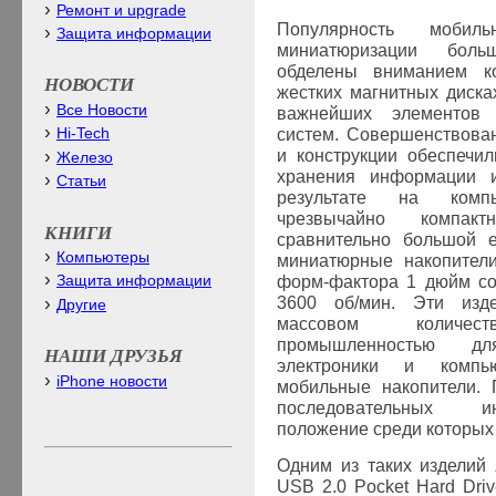
Ремонт и upgrade
Популярность мобил
Защита информации
миниатюризации боль
обделены вниманием ко
НОВОСТИ
жестких магнитных диска
Все Новости
важнейших элементов 
систем. Совершенствова
Hi-Tech
и конструкции обеспечи
Железо
хранения информации 
Статьи
результате на комп
чрезвычайно компак
КНИГИ
сравнительно большой е
Компьютеры
миниатюрные накопители
форм-фактора 1 дюйм со
Защита информации
3600 об/мин. Эти изд
Другие
массовом количес
промышленностью дл
НАШИ ДРУЗЬЯ
электроники и компь
iPhone новости
мобильные накопители. 
последовательных и
положение среди которых 
Одним из таких изделий
USB
2.0 Pocket Hard Dri