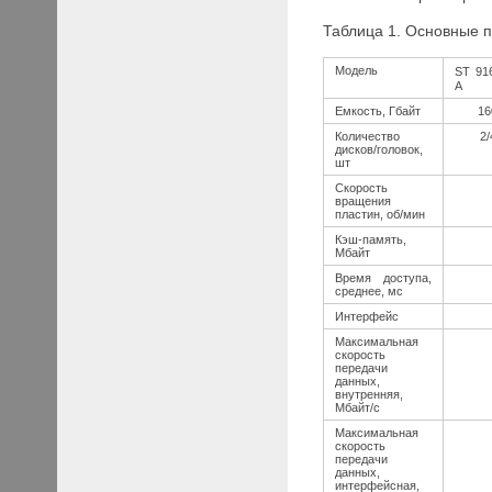
Таблица 1. Основные
Модель
ST
91
A
Емкость, Гбайт
16
Количество
2/
дисков/головок,
шт
Скорость
вращения
пластин, об/мин
Кэш-память,
Мбайт
Время доступа,
среднее, мс
Интерфейс
Максимальная
скорость
передачи
данных,
внутренняя,
Мбайт/с
Максимальная
скорость
передачи
данных,
интерфейсная,