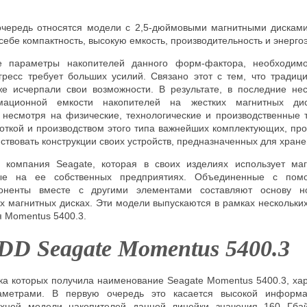
очередь относятся модели с 2,5-дюймовыми магнитными дискам
 себе компактность, высокую емкость, производительность и энерго
е параметры накопителей данного форм-фактора, необходимо
ресс требует больших усилий. Связано этот с тем, что традиц
же исчерпали свои возможности. В результате, в последние не
ационной емкости накопителей на жестких магнитных дис
 несмотря на физические, технологические и производственные 
ткой и производством этого типа важнейших комплектующих, пр
ствовать конструкции своих устройств, предназначенных для хра
я компания
Seagate
, которая в своих изделиях использует ма
ые на ее собственных предприятиях. Объединенные с по
поненты вместе с другими элементами составляют основу 
х магнитных дисках. Эти модели выпускаются в рамках нескольки
я
Momentus
5400.3.
DD Seagate Momentus
5400.3
ка которых получила наименование
Seagate
Momentus 5400.3, ха
аметрами. В первую очередь это касается высокой информа
хней модели накопителей данной линейки значения 160 Гбайт