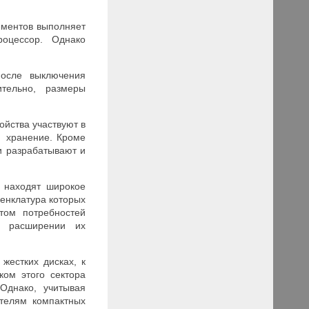
ементов выполняет
роцессор. Однако
после выключения
тельно, размеры
ойства участвуют в
е хранение. Кроме
и разрабатывают и
я находят широкое
менклатура которых
стом потребностей
м расширении их
жестких дисках, к
ком этого сектора
Однако, учитывая
телям компактных