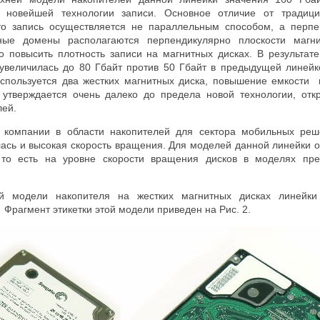
 новейшей технологии записи. Основное отличие от традици
что запись осуществляется не параллельным способом, а перп
тные домены располагаются перпендикулярно плоскости магни
о повысить плотность записи на магнитных дисках. В результа
 увеличилась до 80 Гбайт против 50 Гбайт в предыдущей линейке
спользуется два жестких магнитных диска, повышение емкости 
к утверждается очень далеко до предела новой технологии, от
елей.
 компании в области накопителей для сектора мобильных реш
лась и высокая скорость вращения. Для моделей данной линейки 
 то есть на уровне скорости вращения дисков в моделях пр
й модели накопителя на жестких магнитных дисках линейк
 Фрагмент этикетки этой модели приведен на Рис. 2.