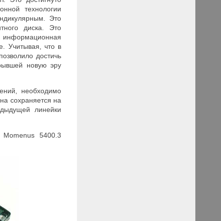
онной технологии
ендикулярным. Это
тного диска. Это
те информационная
. Учитывая, что в
позволило достичь
крывшей новую эру
ений, необходимо
она сохраняется на
едыдущей линейки
и
Momenus
5400.3