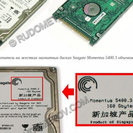
копитель на жестких магнитных дисках Seagate Momentus 5400.3 объемо