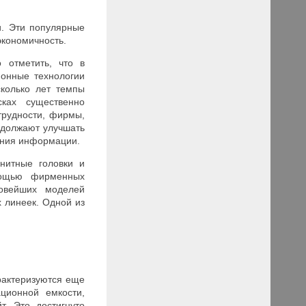
и. Эти популярные
экономичность.
 отметить, что в
ионные технологии
сколько лет темпы
ках существенно
трудности, фирмы,
одолжают улучшать
нения информации.
гнитные головки и
мощью фирменных
новейших моделей
х линеек. Одной из
рактеризуются еще
ционной емкости,
. Это достигнуто