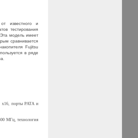
 от известного и
атов тестирования
 Эта модель имеет
орым сравнивается
накопителя
F
ujitsu
пользуется в ряде
па.
x16, порты
PATA
и
800 МГц, технология