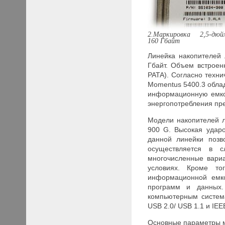
2.Маркировка 2,5-дюй
160 Гбайт
Линейка накопителей 
Гбайт. Объем встроен
PATA
). Согласно тех
Momentus 5400.3 обла
информационную емкос
энергопотребления пре
Модели накопителей 
900 G. Высокая ударо
данной линейки позв
осуществляется в с
многочисленные вариа
условиях. Кроме то
информационной емко
программ и данных.
компьютерным систем
USB
2.0/
USB
1.1 и
IEE
Основные параметры 