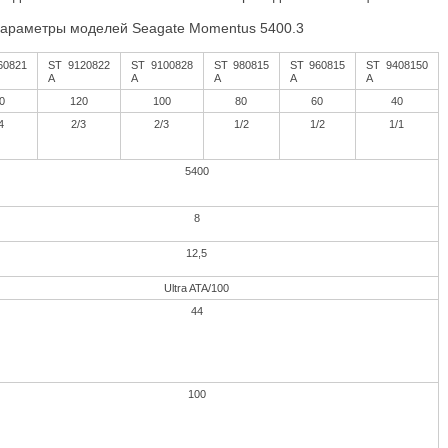
 параметры моделей
Seagate
Momentus
5400.3
60821
ST
9120822
ST
9100828
ST
980815
ST
960815
ST
9408150
A
A
A
A
A
0
120
100
80
60
40
4
2/3
2/3
1/2
1/2
1/1
5400
8
12,5
Ultra ATA/100
44
100