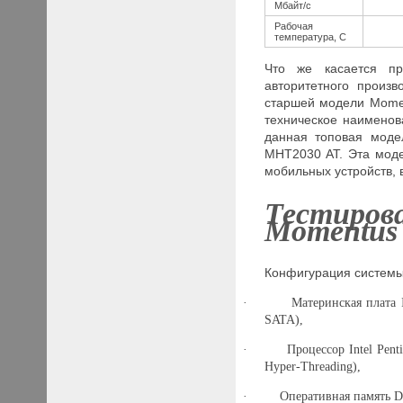
Мбайт/с
Рабочая
температура, С
Что же касается пр
авторитетного произ
старшей модели
Mome
техническое наимено
данная топовая моде
MHT
2030
AT
. Эта мод
мобильных устройств, 
Тестиров
Momentus
Конфигурация системы,
·
Материнская плата
SATA
),
·
Процессор
Intel
Pen
Hyper-Threading),
·
Оперативная память
D