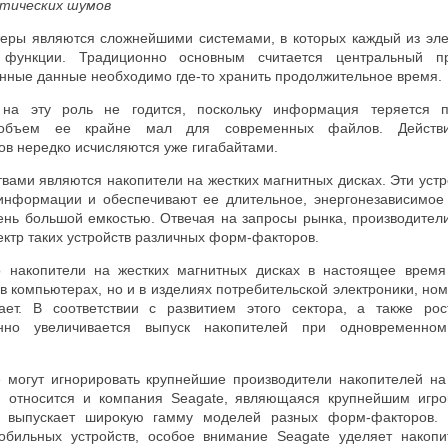
стических шумов
еры являются сложнейшими системами, в которых каждый из эл
 функции. Традиционно основным считается центральный п
нные данные необходимо где-то хранить продолжительное время.
 на эту роль не годится, поскольку информация теряется 
объем ее крайне мал для современных файлов. Действи
в нередко исчисляются уже гигабайтами.
ами являются накопители на жестких магнитных дисках. Эти устр
 информации и обеспечивают ее длительное, энергонезависимо
чень большой емкостью. Отвечая на запросы рынка, производител
ктр таких устройств различных форм-факторов.
то накопители на жестких магнитных дисках в настоящее врем
в компьютерах, но и в изделиях потребительской электроники, но
тает. В соответствии с развитием этого сектора, а также ро
янно увеличивается выпуск накопителей при одновременно
е могут игнорировать крупнейшие производители накопителей на 
и, относится и компания
Seagate
, являющаяся крупнейшим игро
 выпускает широкую гамму моделей разных форм-факторов. 
обильных устройств, особое внимание
Seagate
уделяет накопи