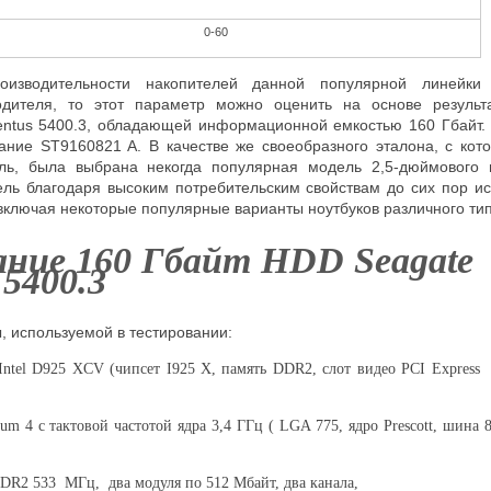
0-60
оизводительности накопителей данной популярной линейки
водителя, то этот параметр можно оценить на основе результ
ntus
5400.3, обладающей информационной емкостью 160 Гбайт.
вание
ST
9160821
A. В качестве же своеобразного эталона, с кот
ль, была выбрана некогда популярная модель 2,5-дюймового 
ель благодаря высоким потребительским свойствам до сих пор ис
включая некоторые популярные варианты ноутбуков различного ти
ание 160 Гбайт
HDD
Seagate
5400.3
 используемой в тестировании:
Intel
D
925
XCV
(чипсет
I925
X, память
DDR
2, слот видео
PCI Express
tium
4 с тактовой частотой ядра 3,4 ГГц (
LGA
775, ядро
Prescott
, шина 
DR
2 533
МГц, два модуля по 512 Мбайт, два канала,