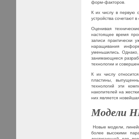
форм-факторов.
К их числу в первую 
устройства сочетают в
Оценивая технически
настоящее время прог
записи практически у
наращивания информ
уменьшились. Однако,
занимающиеся разрабо
технологии и совершен
К их числу относитс
пластины, выпущенн
технологий эти ком
накопителей на жестки
них является новейша
Модели
H
Новые модели, линей
более высокими пар
достигающей для вер