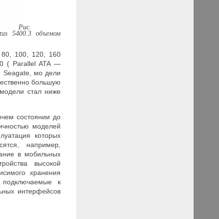
Рис.
us 5400.3 объемом
 80, 100, 120, 160
0 (
Parallel
ATA
—
и
Seagate
, мо
дели
щественно большую
 модели стал ниже
очем состоянии до
мичностью моделей
плуатация которых
сятся, например,
вание в мобильных
стройства
высокой
исимого хранения
 подключаемые к
ьных интерфейсов