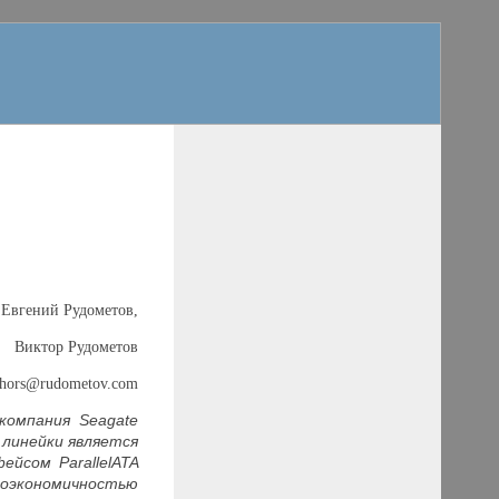
Евгений Рудометов,
Виктор Рудометов
thors@rudometov.com
 компания
Seagate
линейки является
рфейсом
Parallel
ATA
гоэкономичностью