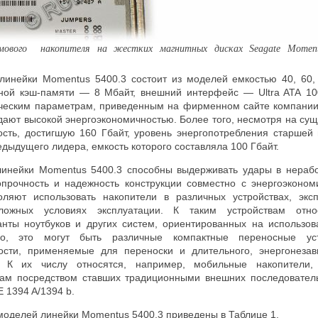
мового накопителя на жестких магнитных дисках Seagate Moment
линейки
Momentus 5400.3 состоит из моделей емкостью
40, 60,
ной кэш-памяти — 8 Мбайт, внешний интерфейс — Ultra ATA 10
ническим параметрам, приведенным на фирменном сайте компани
дают высокой энергоэкономичностью. Более того, несмотря на су
ть, достигшую 160 Гбайт, уровень энергопотребления старшей
дыдущего лидера, емкость которого составляла 100 Гбайт.
линейки
Momentus
5400.3 способны выдерживать удары в нераб
прочность и надежность конструкции совместно с энергоэконо
оляют использовать накопители в различных устройствах, экс
ложных условиях эксплуатации. К таким устройствам отно
нты ноутбуков и других систем, ориентированных на использо
го, это могут быть различные компактные переносные у
сти, применяемые для переноски и длительного, энергонезав
 К их числу относятся, например, мобильные накопители,
ам посредством ставших традиционными внешних последовател
E
1394
A/1394
b
.
моделей линейки
Momentus
5400.3 приведены в Таблице 1.