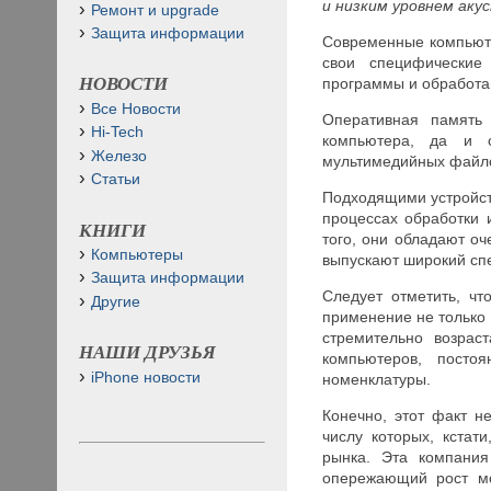
и низким уровнем аку
Ремонт и upgrade
Защита информации
Современные компьют
свои специфические
НОВОСТИ
программы и обработа
Все Новости
Оперативная память
Hi-Tech
компьютера, да и 
Железо
мультимедийных файло
Статьи
Подходящими устройств
процессах обработки
КНИГИ
того, они обладают о
Компьютеры
выпускают широкий спе
Защита информации
Следует отметить, ч
Другие
применение не только 
стремительно возрас
НАШИ ДРУЗЬЯ
компьютеров, посто
iPhone новости
номенклатуры.
Конечно, этот факт н
числу которых, кстат
рынка. Эта компания
опережающий рост м