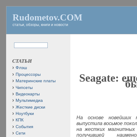
Rudometov.COM
статьи, обзоры, книги и новости
СТАТЬИ
Флэш
Seagate
: ещ
Процессоры
бы
Материнские платы
Чипсеты
Видеокарты
Мультимедиа
Жесткие диски
Ноутбуки
На основе новейших 
КПК
выпустила восьмое поко
События
на жестких магнитных д
Сети
получившей наиме