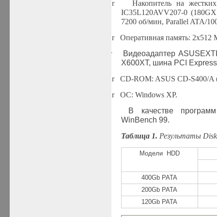
r
Накопитель на жестки
IC
35L120
AVV
207-0 (180
GX
7200
об/мин,
Parallel
ATA
/100
r
Оперативная память: 2x512
r
Видеоадаптер
ASUS
EXT
X600
XT
, шина
PCI Express
r
CD-ROM: ASUS CD-S400/A (
r
ОС: Windows XP.
В качестве программ
WinBench
99.
Таблица
1
.
Результаты
Disk
Модели HDD
400Gb PATA
200Gb PATA
12
0Gb PATA