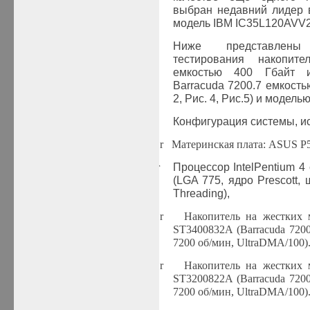
выбран недавний лидер 
модель
IBM
IC
35
L
120
AVV
Ниже представлены 
тестирования накопите
емкостью 400 Гбайт 
Barracuda 7200.7 емкость
2, Рис. 4, Рис.5) и модель
Конфигурация системы, и
r
Материнская плата: ASUS P
r
Процессор
Intel
Pentium
4 
(
LGA
775, ядро
Prescott
, 
Threading),
r
Накопитель на жестких
ST
3400832A (
Barracuda
7200
7200
об/мин,
UltraDMA
/100)
r
Накопитель на жестких
ST
3200822A (
Barracuda
7200
7200
об/мин,
UltraDMA
/100)