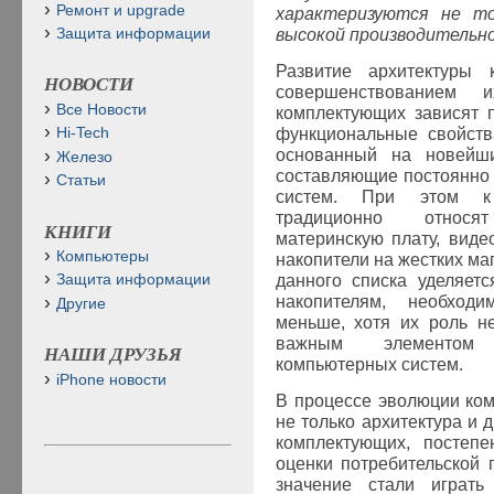
Ремонт и upgrade
характеризуются не то
высокой производитель
Защита информации
Развитие архитектуры 
НОВОСТИ
совершенствованием 
Все Новости
комплектующих зависят 
функциональные свойств
Hi-Tech
основанный на новейш
Железо
составляющие постоянно
Статьи
систем. При этом к
традиционно относя
КНИГИ
материнскую плату, виде
Компьютеры
накопители на жестких ма
данного списка уделяет
Защита информации
накопителям, необход
Другие
меньше, хотя их роль н
важным элементом 
НАШИ ДРУЗЬЯ
компьютерных систем.
iPhone новости
В процессе эволюции ко
не только архитектура и 
комплектующих, постепе
оценки потребительской 
значение стали играть