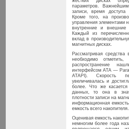
жестких дисках опре
параметров. Важнейшим
записи, время доступа 
Кроме того, на произво
управления элементами н
внутренние и внешние 
Каждый из перечисленн
вклад в производительну
магнитных дисках.
Рассматривая средства 
необходимо отметить,
распространение на
интерфейсом ATA — Paral
ATAPI). Скорость п
увеличивалась и достиг
более. Что же касается
данных, то она в знач
плотности записи на магни
информационная емкость э
емкость всего накопителя.
Оценивая емкость накопит
немногим более года наз
являющаяся одним из