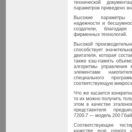
технической документа
параметров приведено зна
Высокие параметры пр
надежности и бесшумнос
создатели, благодар
фирменных технологий.
Высокой производительн
способствует значитель
двигателя, которая соста
также кэш-память объем
алгоритмы управления 
элементами накопит
специального програ
соответствующую микросх
Что же касается конкретн
то их можно получить тол
этом в качестве эталоно
представителя предше
7200.7 — модель 200 Гба
Соответствующее тест
качестве еще одного н