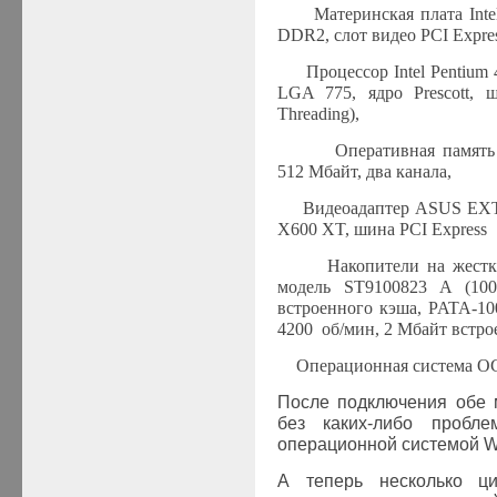
·
Материнская плата
Inte
DDR
2, слот видео
PCI Expre
·
Процессор
Intel
Pentium
LGA
775, ядро
Prescott
, 
Threading),
·
Оперативная память
512 Мбайт, два канала,
·
Видеоадаптер
ASUS
EX
X600
XT
, шина
PCI Express
·
Накопители на жестк
модель
ST
9100823
A (100
встроенного кэша,
PATA
-10
4200
об/мин, 2 Мбайт встро
·
Операционная система O
После подключения обе 
без каких-либо пробле
операционной системой
W
А теперь несколько ци