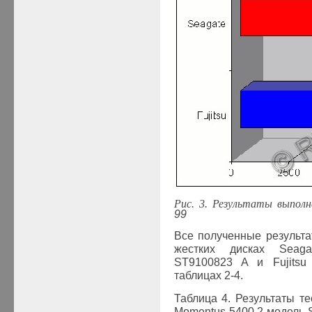
Рис
. 3.
Результаты выпол
99
Все полученные результа
жестких дисках
Seaga
ST
9100823
A и
F
ujitsu
таблицах 2-4.
Таблица 4. Результаты т
Momentus
5400.2 модель