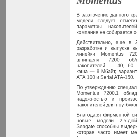
Momentus
В заключение данного кр
модели следует отмети
параметры накопите
компания не собирается о
Действительно, еще в 
разработке и выпуске в
линейки Momentus 72
шпинделя 7200 об/м
накопителей — 40, 60, 
кэша — 8 Мбайт, вариан
ATA 100 и Serial ATA-150.
По утверждению специал
Momentus 7200.1 обла
надежностью и произво
накопителей для ноутбуко
Благодаря фирменной сис
новые модели 2,5-дюй
Seagate способны выдерж
которая часто имеет ме