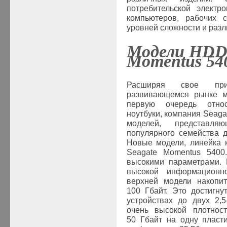
потребительской электр
компьютеров, рабочих 
уровней сложности и раз
Модели
HDD 
Momentus
54
Расширяя свое прис
развивающемся рынке м
первую очередь относ
ноутбуки, компания
Seaga
моделей, представля
популярного семейства 
Новые модели, линейка 
Seagate
Momentus 5400.
высокими параметрами. 
высокой информационн
верхней модели накопит
100 Гбайт. Это достигн
устройствах до двух 2,
очень высокой плотно
50 Гбайт на одну пласти