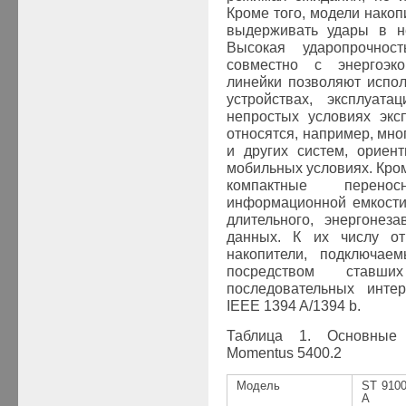
Кроме того, модели нако
выдерживать удары в н
Высокая ударопрочнос
совместно с энергоэк
линейки позволяют испол
устройствах, эксплуата
непростых условиях экс
относятся, например, мн
и других систем, ориен
мобильных условиях. Кром
компактные перен
информационной емкости
длительного, энергонез
данных. К их числу от
накопители, подключае
посредством ставши
последовательных инте
IEEE
1394
A/1394
b
.
Таблица 1. Основны
Momentus
5400.2
Модель
ST
910
A