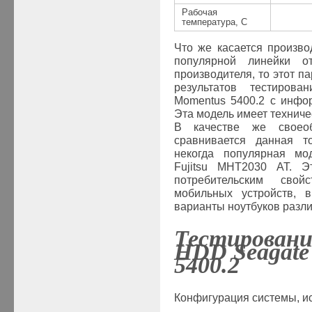
Рабочая
температура, С
Что же касается произво
популярной линейки от
производителя, то этот п
результатов тестиров
Momentus
5400.2 с инфор
Эта модель имеет технич
В качестве же своеоб
сравнивается данная т
некогда популярная мод
F
ujitsu
MHT
2030
AT
. Э
потребительским сво
мобильных устройств, 
варианты ноутбуков разл
Тестировани
HDD
Seagat
5400.2
Конфигурация системы, ис