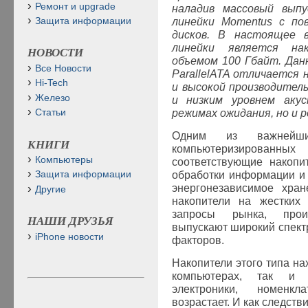
Ремонт и upgrade
наладив массовый вып
линейки
Momentus
с пов
Защита информации
дисков. В настоящее 
линейки является на
НОВОСТИ
объемом 100 Гбайт. Дан
Все Новости
Parallel
ATA
отличается н
Hi-Tech
и высокой производител
Железо
и низким уровнем аку
режимах ожидания, но и 
Статьи
Одним из важнейши
КНИГИ
компьютеризирован
Компьютеры
соответствующие накопи
обработки информации и
Защита информации
энергонезависимое хран
Другие
накопители на жестких 
запросы рынка, прои
НАШИ ДРУЗЬЯ
выпускают широкий спект
iPhone новости
факторов.
Накопители этого типа на
компьютерах, так и 
электроники, номенкл
возрастает. И как следств