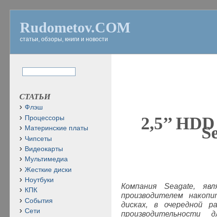
Rudometov.COM
статьи, обзоры, книги и новости
СТАТЬИ
Флэш
2,5’’
HDD
Процессоры
S
Материнские платы
Чипсеты
Видеокарты
Мультимедиа
Жесткие диски
Ноутбуки
Компания
Seagate
, яв
КПК
производителем накоп
События
дисках, в очередной р
Сети
производительности д