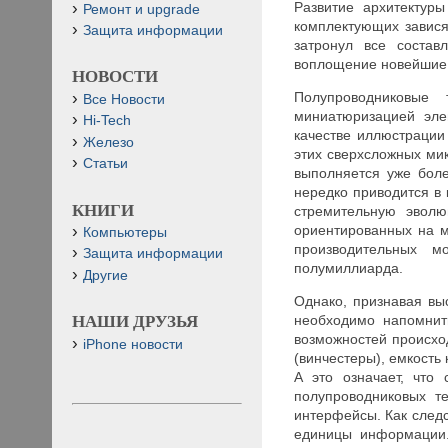
Развитие архитектур
Ремонт и upgrade
комплектующих завися
Защита информации
затронул все состав
воплощение новейшие
НОВОСТИ
Полупроводниковые
Все Новости
миниатюризацией эле
Hi-Tech
качестве иллюстрации
Железо
этих сверхсложных мик
Статьи
выполняется уже боле
нередко приводится в
КНИГИ
стремительную эволю
ориентированных на м
Компьютеры
производительных м
Защита информации
полумиллиарда.
Другие
Однако, признавая вы
необходимо напомнит
НАШИ ДРУЗЬЯ
возможностей происхо
iPhone новости
(винчестеры), емкость
А это означает, что
полупроводниковых т
интерфейсы. Как след
единицы информации.