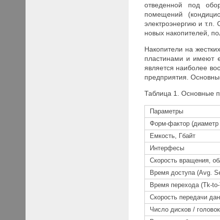
отведенной под обо
помещений (кондицио
электроэнергию и т.п.
новых накопителей, п
Накопители на жестких
пластинами и имеют ем
является наиболее во
предприятия. Основны
Таблица 1. Основные 
Параметры
Форм-фактор (диаметр
Емкость, Гбайт
Интерфесы
Скорость вращения, об
Время доступа (
Avg
.
S
Время перехода (
Tk
-
to
-
Скорость передачи дан
Число дисков / головок