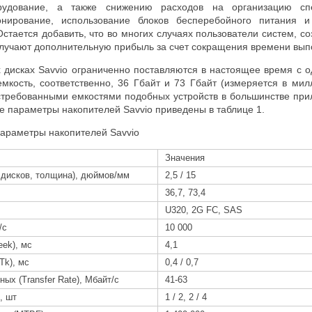
рудование, а также снижению расходов на организацию сп
нирование, использование блоков бесперебойного питания и 
 Остается добавить, что во многих случаях пользователи систем, с
олучают дополнительную прибыль за счет сокращения времени вып
 дисках Savvio ограниченно поставляются в настоящее время с о
кость, соответственно, 36 Гбайт и 73 Гбайт (измеряется в милл
стребованными емкостями подобных устройств в большинстве пр
е параметры накопителей
Savvio
приведены в таблице 1.
параметры накопителей
Savvio
Значения
 дисков, толщина), дюймов/мм
2,5
/
15
36,7, 73,4
U320, 2G
FC, SAS
/с
10 000
eek
), мс
4,1
Tk
), мс
0,4 / 0,7
ных (
Transfer
Rate
), Мбайт/с
41-63
, шт
1 / 2, 2 / 4