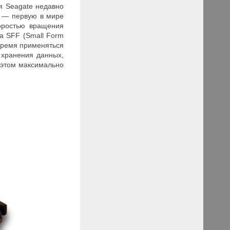
я Seagate недавно
 — первую в мире
оростью вращения
ра
SFF
(
Small
Form
время применяться
 хранения данных,
 этом максимально