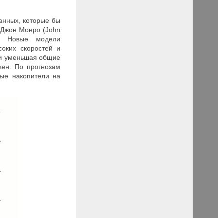
анных, которые бы
 Джон Монро (John
 — Новые модели
соких скоростей и
 и уменьшая общие
ен. По прогнозам
вые накопители на