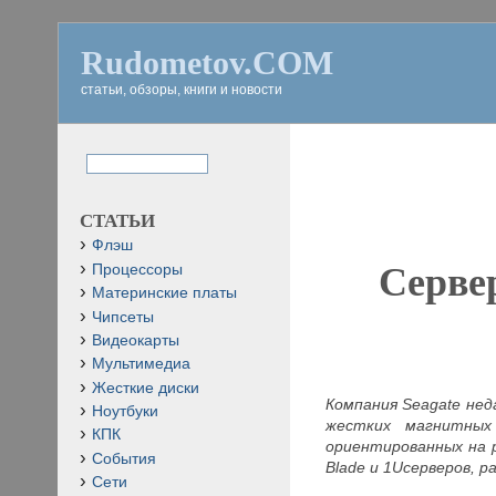
Rudometov.COM
статьи, обзоры, книги и новости
СТАТЬИ
Флэш
Серве
Процессоры
Материнские платы
Чипсеты
Видеокарты
Мультимедиа
Жесткие диски
Компания Seagate нед
Ноутбуки
жестких магнитных
КПК
ориентированных на 
События
Blade
и 1Uсерверов, р
Сети