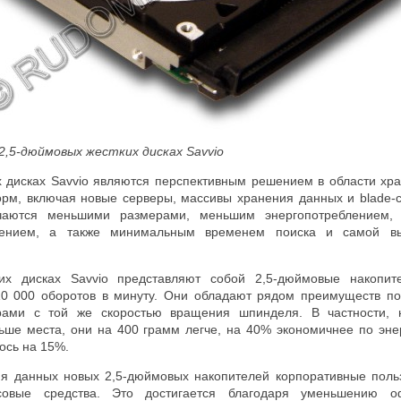
 2,5-дюймовых жестких дисках
Savvio
х дисках Savvio являются перспективным решением в области хр
рм, включая новые серверы, массивы хранения данных и blade-с
чаются меньшими размерами, меньшим энергопотреблением, 
ением, а также минимальным временем поиска и самой вы
их дисках Savvio представляют собой 2,5-дюймовые накопит
0 000 оборотов в минуту. Они обладают рядом преимуществ по
ами с той же скоростью вращения шпинделя. В частности, н
ше места, они на 400 грамм легче, на 40% экономичнее по эне
ось на 15%.
ия данных новых 2,5-дюймовых накопителей корпоративные поль
совые средства. Это достигается благодаря уменьшению о