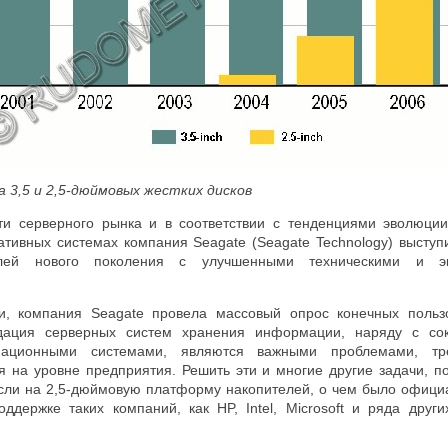
а 3,5 и 2,5-дюймовых жестких дисков
ти серверного рынка и в соответствии с тенденциями эволюци
тивных системах компания Seagate (Seagate Technology) выступ
елей нового поколения с улучшенными техническими и эк
и, компания Seagate провела массовый опрос конечных пользо
идация серверных систем хранения информации, наряду с со
мационными системами, являются важными проблемами, т
я на уровне предприятия. Решить эти и многие другие задачи, п
сли на 2,5-дюймовую платформу накопителей, о чем было офици
ддержке таких компаний, как HP, Intel, Microsoft и ряда други