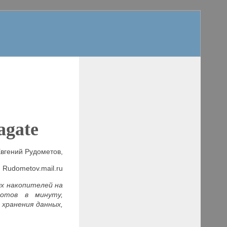
agate
вгений Рудометов,
Rudometov
.
mail.
ru
ых накопителей на
отов в минуту,
хранения данных,