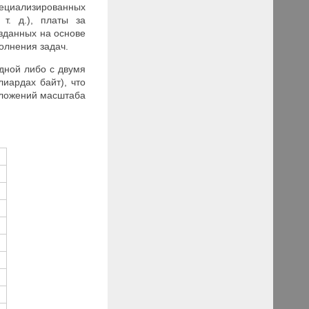
ециализированных
т. д.), платы за
озданных на основе
олнения задач.
дной либо с двумя
иардах байт), что
иложений масштаба