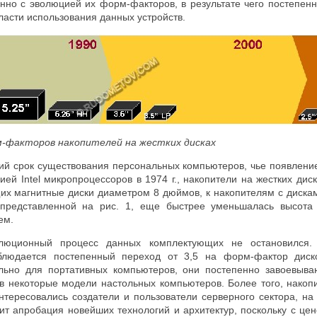
нно с эволюцией их форм-факторов, в результате чего постепен
асти использования данных устройств.
м-факторов накопителей на жестких дисках
ий срок существования персональных компьютеров, чье появление
цией
Intel
микропроцессоров в 1974 г., накопители на жестких дис
их магнитные диски диаметром 8 дюймов, к накопителям с дискам
 представленной на рис. 1, еще быстрее уменьшалась высота 
ем.
люционный процесс данных комплектующих не остановился. 
людается постепенный переход от 3,5 на форм-фактор диск
льно для портативных компьютеров, они постепенно завоевыва
 в некоторые модели настольных компьютеров. Более того, накоп
тересовались создатели и пользователи серверного сектора, на 
т апробация новейших технологий и архитектур, поскольку с цен