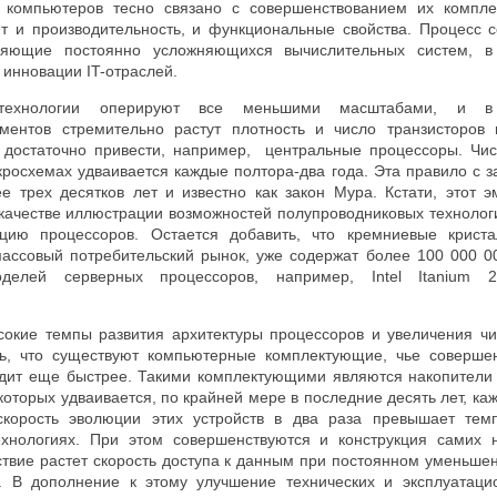
ы компьютеров тесно связано с совершенствованием их компле
т и производительность, и функциональные свойства. Процесс 
ляющие постоянно усложняющихся вычислительных систем, в
 инновации
IT
-отраслей.
 технологии оперируют все меньшими масштабами, и в
ментов стремительно растут плотность и число транзисторов 
 достаточно привести, например, центральные процессоры. Чис
росхемах удваивается каждые полтора-два года. Эта правило с з
е трех десятков лет и известно как закон Мура. Кстати, этот э
 качестве иллюстрации возможностей полупроводниковых техноло
цию процессоров. Остается добавить, что кремниевые криста
ассовый потребительский рынок, уже содержат более 100 000 00
оделей серверных процессоров, например,
Intel
Itanium
сокие темпы развития архитектуры процессоров и увеличения чи
ь, что существуют компьютерные комплектующие, чье совершен
дит еще быстрее. Такими комплектующими являются накопители 
 которых удваивается, по крайней мере в последние десять лет, ка
 скорость эволюции этих устройств в два раза превышает тем
ехнологиях. При этом совершенствуются и конструкция самих 
ствие растет скорость доступа к данным при постоянном уменьше
 В дополнение к этому улучшение технических и эксплуатаци