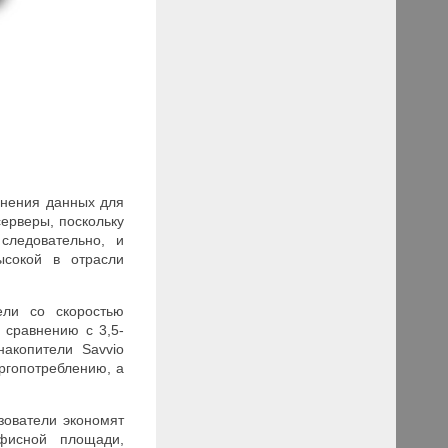
анения данных для
ерверы, поскольку
следовательно, и
сокой в отрасли
ели со скоростью
 сравнению с 3,5-
акопители Savvio
ргопотреблению, а
зователи экономят
фисной площади,