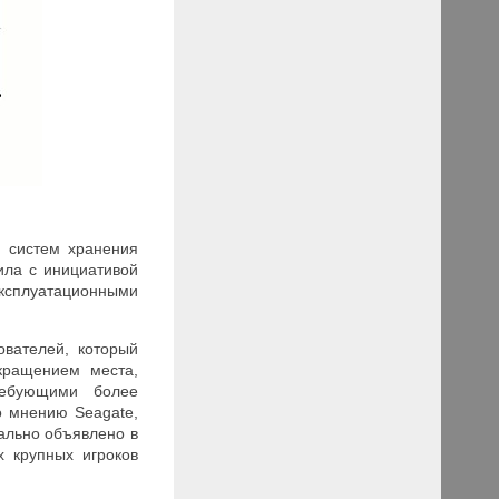
и систем хранения
ила с инициативой
сплуатационными
вателей, который
кращением места,
ребующими более
о мнению Seagate,
ально объявлено в
х крупных игроков