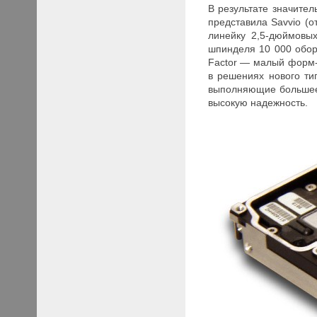
В результате значите
представила Savvio (
линейку 2,5-дюймовы
шпинделя 10 000 обор
Factor
— малый форм-ф
в решениях нового ти
выполняющие большее 
высокую надежность.