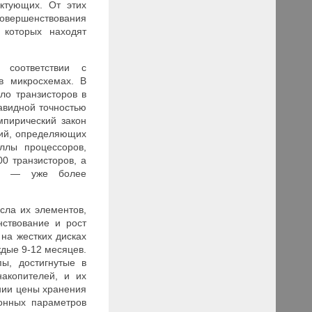
ктующих. От этих
совершенствования
 которых находят
 соответствии с
в микросхемах. В
ло транзисторов в
авидной точностью
мпирический закон
гий, определяющих
ллы процессоров,
0 транзисторов, а
2 — уже более
сла их элементов,
ствование и рост
на жестких дисках
ждые 9-12 месяцев.
пы, достигнутые в
накопителей, и их
нии цены хранения
онных параметров