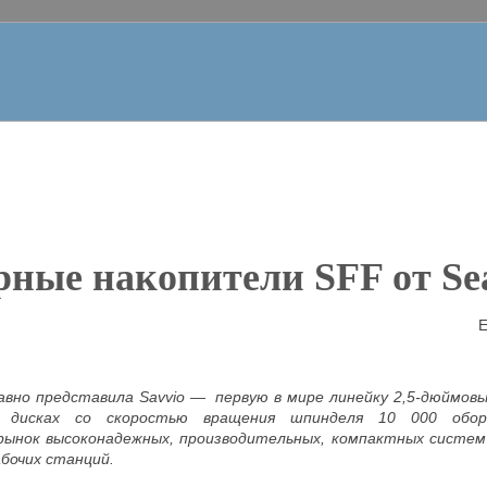
рные накопители
SFF
от
Se
Е
авно представила Savvio — первую в мире линейку 2,5-дюймов
 дисках со скоростью вращения шпинделя 10 000 обор
рынок высоконадежных, производительных, компактных систем 
абочих станций.