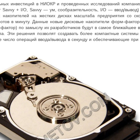
льных инвестиций в НИОКР и проведенных исследований компани
от
Savvy
+ I/O,
Savvy
— ум, сообразительность, I/
O
— ввод/вывод)
х накопителей на жестких дисках масштаба предприятия со ск
отов в минуту. Данные новые дисковые накопители форм-факто
актор) по замыслу их разработчиков будут в самое ближайшее 
па. Эти решения позволят создавать более компактные системы
число операций ввода/вывода в секунду и обеспечивающие при