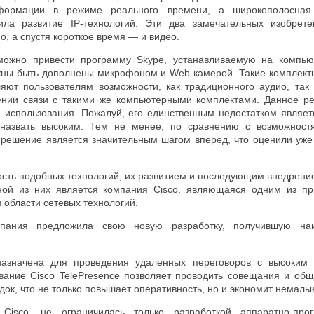
формации в режиме реального времени, а широкополосная 
ила развитие IP-технологий. Эти два замечательных изобрете
о, а спустя короткое время — и видео.
можно привести программу Skype, устанавливаемую на компью
жны быть дополнены микрофоном и Web-камерой. Такие комплект
ляют пользователям возможности, как традиционного аудио, так
ении связи с такими же компьютерными комплектами. Данное р
 использования. Пожалуй, его единственным недостатком являетс
 назвать высоким. Тем не менее, по сравнению с возможност
 решение является значительным шагом вперед, что оценили уж
ость подобных технологий, их развитием и последующим внедрени
ной из них является компания Cisco, являющаяся одним из пр
 области сетевых технологий.
пания предложила свою новую разработку, получившую наи
назначена для проведения удаленных переговоров с высоким
ование Cisco TelePresence позволяет проводить совещания и общ
док, что не только повышает оперативность, но и экономит немалы
Cisco, не ограничилась только разработкой аппаратно-про