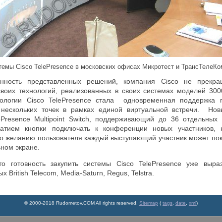
итемы Cisco
TelePresence в московских офисах Микротест и ТрансТелеКо
енность представленных решений, компания Cisco не прекр
воих технологий, реализованных в своих системах моделей 30
нологии Cisco TelePresence стала одновременная поддержка 
нескольких точек в рамках единой виртуальной встречи. Нов
ePresence Multipoint Switch, поддерживающий до 36 отдельных 
атием кнопки подключать к конференции новых участников, 
о желанию пользователя каждый выступающий участник может пок
ном экране.
что готовность закупить системы Cisco TelePresence уже выр
 British Telecom, Media-Saturn, Regus, Telstra.
© 2000-2018 Rudometov.COM All rights reserved.
Sitemap
(
tags
,
date
,
xml
)