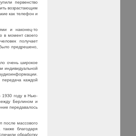
упили первенство
орить возрастающим
акие как телефон и
ями и наконец-то
ю в момент своего
человек получает
 было предрешено,
ило очень широкое
чи индивидуальной
 аудиоинформации.
у передача каждой
 1930 году в Нью-
между Берлином и
ение передавалось
л после массового
 также благодаря
спечили обработку