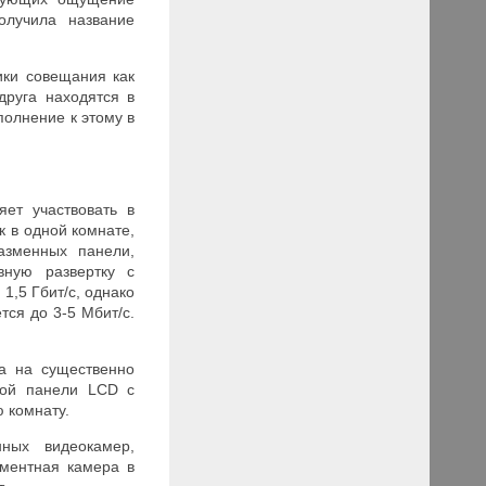
олучила название
ики совещания как
друга находятся в
полнение к этому в
яет участвовать в
 в одной комнате,
азменных панели,
вную развертку с
1,5 Гбит/с, однако
тся до 3-5 Мбит/с.
а на существенно
ной панели LCD с
 комнату.
нных видеокамер,
ментная камера в