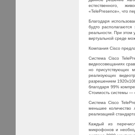
естественного, живо
«TelePresence», что пе
Благодаря использова
будто располагаются 
реальности. При этом у
виртуальной среде мож
Компания Cisco предла
Система Cisco TelePr
видеосовещаниях срав
но присутствующих м
реализующих видеот
разрешением 1920х1080
благодаря 99% компрес
Стоимость системы — о
Система Cisco TeleP
меньшее количество 
реализацией стандарта
Каждый из перечисл
микрофонов и необхо