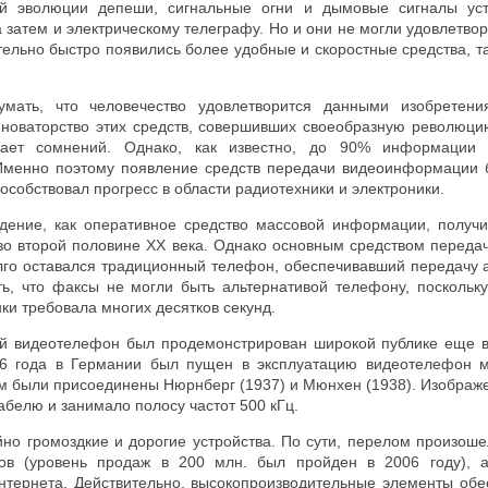
кой эволюции депеши, сигнальные огни и дымовые сигналы уст
а затем и электрическому телеграфу. Но и они не могли удовлетв
ельно быстро появились более удобные и скоростные средства, т
ать, что человечество удовлетворится данными изобретени
, новаторство этих средств, совершивших своеобразную революци
вает сомнений. Однако, как известно, до 90% информации 
 Именно поэтому появление средств передачи видеоинформации
пособствовал прогресс в области радиотехники и электроники.
идение, как оперативное средство массовой информации, получ
во второй половине XX века. Однако основным средством переда
го оставался традиционный телефон, обеспечивавший передачу
ть, что факсы не могли быть альтернативой телефону, поскольк
ки требовала многих десятков секунд.
й видеотелефон был продемонстрирован широкой публике еще в
36 года в Германии был пущен в эксплуатацию видеотелефон 
им были присоединены Нюрнберг (1937) и Мюнхен (1938). Изображ
белю и занимало полосу частот 500 кГц.
но громоздкие и дорогие устройства. По сути, перелом произоше
ов (уровень продаж в 200 млн. был пройден в 2006 году), а
нтернета. Действительно, высокопроизводительные элементы обе