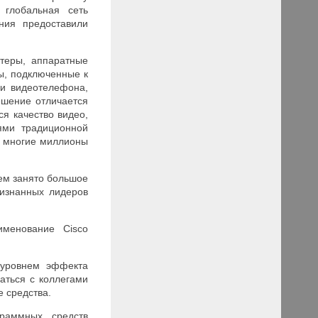
глобальная сеть
ния предоставили
теры, аппаратные
ы, подключенные к
 и видеотелефона,
ешение отличается
я качество видео,
ями традиционной
е многие миллионы
ем занято большое
изнанных лидеров
менование Cisco
 уровнем эффекта
аться с коллегами
е средства.
граммных средств