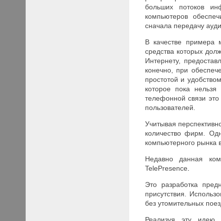
больших потоков ин
компьютеров обеспеч
сначала передачу ауди
В качестве примера 
средства которых дол
Интернету, предостав
конечно, при обеспеч
простотой и удобством
которое пока нельзя
телефонной связи это
пользователей.
Учитывая перспективн
количество фирм. Од
компьютерного рынка в
Недавно данная ком
TelePresence
.
Это разработка пред
присутствия. Использ
без утомительных поез
Реализуя эту идею, 