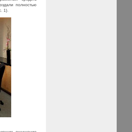
оздали полностью
 1).
твующих ощущение