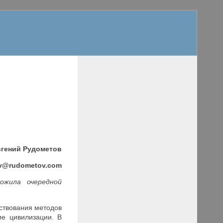
вгений Рудометов
v
@rudometov.com
ожила очередной
ствования методов
ие цивилизации. В