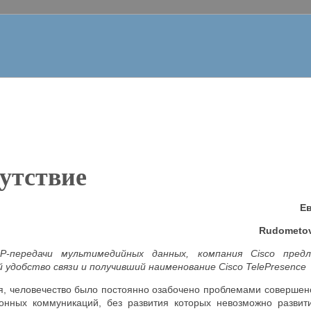
утствие
Е
Rud
ometo
IP
-передачи мультимедийных данных, компания
Cisco
предл
 удобство связи и получивший наименование
Cisco
TelePresence
ия, человечество было постоянно озабочено проблемами совершен
онных коммуникаций, без развития которых невозможно развит