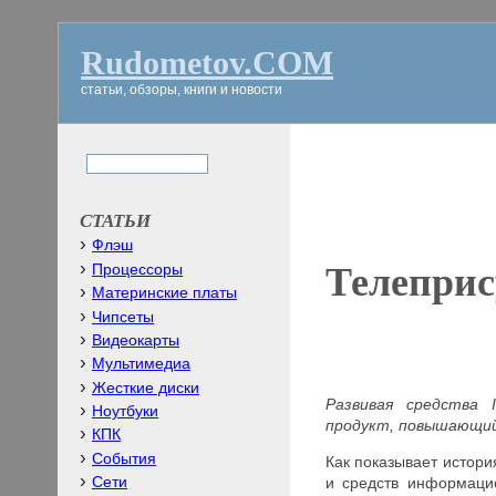
Rudometov.COM
статьи, обзоры, книги и новости
СТАТЬИ
Флэш
Телеприс
Процессоры
Материнские платы
Чипсеты
Видеокарты
Мультимедиа
Жесткие диски
Развивая средства
Ноутбуки
продукт, повышающий
КПК
События
Как показывает истор
и средств информаци
Сети