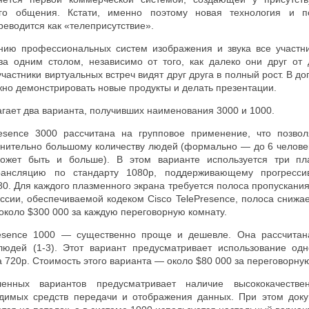
го общения. Кстати, именно поэтому новая технология и п
реводится как «телеприсутствие».
нию профессиональных систем изображения и звука все участн
за одним столом, независимо от того, как далеко они друг от 
частники виртуальных встреч видят друг друга в полный рост. В до
но демонстрировать новые продукты и делать презентации.
гает два варианта, получивших наименования 3000 и 1000.
esence 3000 рассчитана на групповое применение, что позвол
нительно большому количеству людей (формально — до 6 человек
ожет быть и больше). В этом варианте используется три пл
рансляцию по стандарту 1080p, поддерживающему прогресси
. Для каждого плазменного экрана требуется полоса пропускания 
сии, обеспечиваемой кодеком Cisco TelePresence, полоса снижае
коло $300 000 за каждую переговорную комнату.
resence 1000 — существенно проще и дешевле. Она рассчитан
людей (1-3). Этот вариант предусматривает использование од
 720p. Стоимость этого варианта — около $80 000 за переговорную
енных вариантов предусматривает наличие высококачестве
димых средств передачи и отображения данных. При этом доку