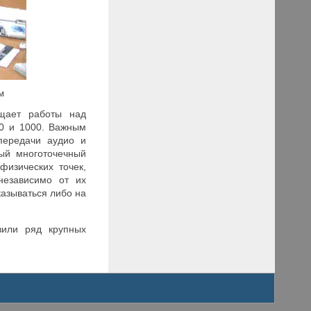
м
ащает работы над
00 и 1000. Важным
передачи аудио и
ый многоточечный
физических точек,
независимо от их
азываться либо на
азили ряд крупных