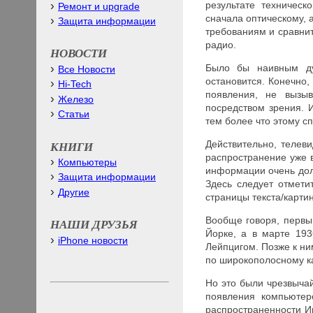
результате техничес
Ремонт и upgrade
сначала оптическому, 
Защита информации
требованиям и сравнит
радио.
НОВОСТИ
Было бы наивным дум
Все Новости
остановится. Конечно
Hi-Tech
появления, не вызы
Железо
посредством зрения.
Статьи
тем более что этому с
Действительно, телев
КНИГИ
распространение уже 
Компьютеры
информации очень дол
Защита информации
Здесь следует отмети
Другие
страницы текста/картин
Вообще говоря, первы
НАШИ ДРУЗЬЯ
Йорке, а в марте 19
iPhone новости
Лейпцигом. Позже к н
по широкополосному ка
Но это были чрезвычай
появления компьютер
распространенности И