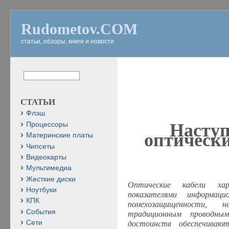
Rudometov.COM
статьи, обзоры, книги и новости
СТАТЬИ
Флэш
Наступ
Процессоры
оптически
Материнские платы
Чипсеты
Видеокарты
Мультимедиа
Жесткие диски
Оптические кабели хар
Ноутбуки
показателями информац
КПК
помехозащищенности, 
События
традиционным проводным
Сети
достоинств обеспечивают