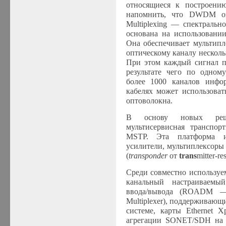
относящиеся к построени
напомнить, что
DWDM
оз
Multiplexing
— спектральное
основана на использовани
Она обеспечивает мультипл
оптическому каналу несколь
При этом каждый сигнал пе
результате чего по одном
более 1000 каналов инфор
кабелях может использоват
оптоволокна.
В основу новых реш
мультисервисная
транспор
MSTP. Эта платформа ис
усилители, мультиплексоры
(
transponder
от
trans
mitter-re
Среди совместно используе
канальный настраиваемый
ввода/вывода (ROADM
Multiplexer
), поддерживающ
системе, карты
Ethernet
Xp
агрегации SONET/SDH на