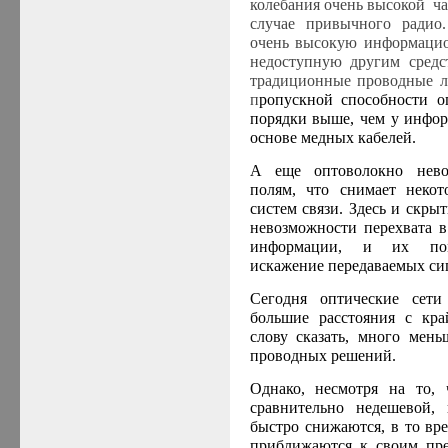
колебания очень высокой ча
случае привычного радио.
очень высокую информацио
недоступную другим средс
традиционные проводные ли
п
ропускной способности о
порядки выше, чем у инфо
основе медных кабелей.
А еще оптоволокно нево
полям, что снимает неко
систем связи. Здесь и скры
невозможности перехвата в
информации, и их поме
искажение передаваемых си
Сегодня оптические сети
большие расстояния с кра
слову сказать, много мен
проводных решений.
Однако, несмотря на то, 
сравнительно недешевой,
быстро снижаются, в то вр
приближаются к своим пре