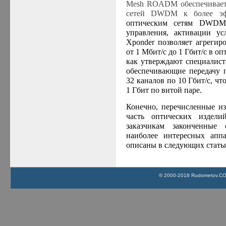
Mesh
ROADM обеспечивает 
сетей DWDM к более эф
оптическим сетям DWDM
управления, активации у
Xponder
позволяет агрегир
от 1 Мбит/с до 1 Гбит/с в о
как утверждают специалис
обеспечивающие передачу 
32 каналов по 10 Гбит/с, ч
1 Гбит по витой паре.
Конечно, перечисленные и
часть оптических издел
заказчикам законченные
наиболее интересных аппа
описаны в следующих статья
© 2000-2018 Rudometov.COM 