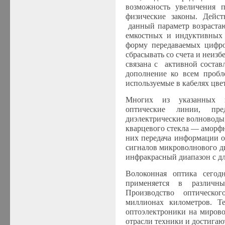
возможность увеличения 
физические законы. Дейст
данный параметр возрастаю
емкостных и индуктивных 
форму передаваемых цифро
сбрасывать со счета и неизб
связана с активной состав
дополнение ко всем пробл
используемые в кабелях цве
Многих из указанных н
оптические линии, пре
диэлектрические волноводы
кварцевого стекла — аморф
них передача информации о
сигналов микроволнового д
инфракрасный диапазон с дли
Волоконная оптика сегод
применяется в различн
Производство оптическо
миллионах километров. Т
оптоэлектроники на миров
отрасли техники и достигаю