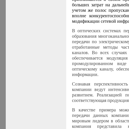
больших затрат на дальней
учетом же полос пропускан
вполне конкурентоспособ
модификации сетевой инфра
В оптических системах пе
образования многоканально
передачи по электрическом
отработанные методы час
каналов. Во всех случаях
обеспечивается модуляц
промодулированном
виде с
оптическому каналу, обесп
информации.
Сознавая перспективност
компании ведут интенсивн
развитием. Реализацией п
соответствующая продукция
В качестве примера можн
передачи данных компа
мировым лидером в области
компания представила 