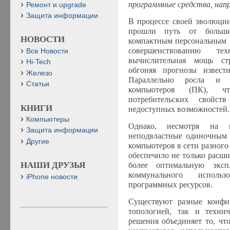
программные средства, напр
Ремонт и upgrade
Защита информации
В процессе своей эволюци
прошли путь от больши
НОВОСТИ
компактным персональным н
совершенствованию т
Все Новости
вычислительная мощь стр
Hi-Tech
обгоняя прогнозы извест
Железо
Параллельно росла и ф
Статьи
компьютеров (ПК), 
потребительских свойс
КНИГИ
недоступных возможностей.
Компьютеры
Однако, несмотря на в
Защита информации
неподвластные одиночным 
Другие
компьютеров в сети разного
обеспечило не только расши
НАШИ ДРУЗЬЯ
более оптимальную эксп
коммунального использ
iPhone новости
программных ресурсов.
Существуют разные конфи
топологией, так и техни
решения объединяет то, чт